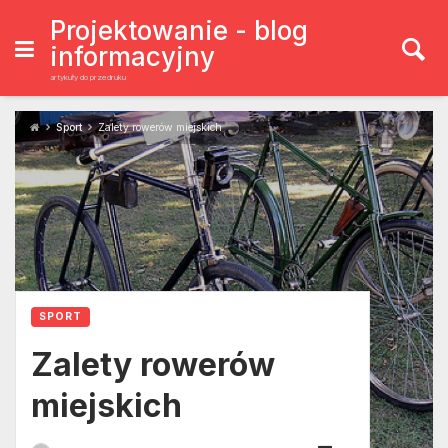
Skip
to
Projektowanie - blog
content
informacyjny
artykuły do przedruku
Sport
Zalety rowerów miejskich
SPORT
Zalety rowerów
miejskich