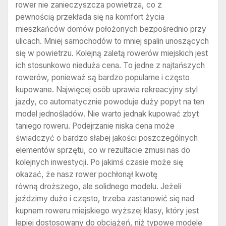
rower nie zanieczyszcza powietrza, co z
pewnością przekłada się na komfort życia
mieszkańców domów położonych bezpośrednio przy
ulicach. Mniej samochodów to mniej spalin unoszących
się w powietrzu. Kolejną zaletą rowerów miejskich jest
ich stosunkowo nieduża cena. To jedne z najtańszych
rowerów, ponieważ są bardzo popularne i często
kupowane. Najwięcej osób uprawia rekreacyjny styl
jazdy, co automatycznie powoduje duży popyt na ten
model jednośladów. Nie warto jednak kupować zbyt
taniego roweru. Podejrzanie niska cena może
świadczyć o bardzo słabej jakości poszczególnych
elementów sprzętu, co w rezultacie zmusi nas do
kolejnych inwestycji. Po jakimś czasie może się
okazać, że nasz rower pochłonął kwotę
równą droższego, ale solidnego modelu. Jeżeli
jeździmy dużo i często, trzeba zastanowić się nad
kupnem roweru miejskiego wyższej klasy, który jest
lepiej dostosowany do obciążeń, niż typowe modele