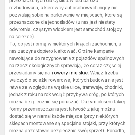
przeznaczonych dla cyklistów jest bardzo
rozbudowana, a kierowcy aut osobowych nigdy nie
pozwalają sobie na parkowanie w miejscach, które są
przeznaczone dla jednośladów (u nas jest niestety
odwrotnie, częstym widokiem jest samochód stojący
na ścieżce).
To, co jest normą w niektórych krajach zachodnich, u
nas zaczyna dopiero kiełkować. Głośne kampanie
nawołujące do rezygnowania z pojazdów spalinowych
na rzecz ekologicznych sprawiają, że coraz częściej
przesiadamy się na
rowery miejskie
. Wciąż trzeba
walczyć o ścieżki rowerowe, których budowa nie jest
łatwa ze względu na wąskie ulice, tramwaje, chodniki,
jednak z roku na rok wciąż przybywa dróg, po których
można bezpiecznie się poruszać. Dużym plusem takiej
formy przemieszczania jest łatwość z jaką można
dostać się w niemal każde miejsce (przy niektórych
sklepach montowane są specjalne stojaki, przy których
można pozostawić bezpiecznie swój sprzęt). Ponadto,