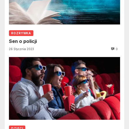
ROZRYWKA
Sen o policji
26 Stycznia 2023
0
DZIECI