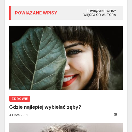
POWIĄZANE WPISY
POWIĄZANE WPISY
WIĘCEJ OD AUTORA
ZDROWIE
Gdzie najlepiej wybielać zęby?
4 Lipca 2018
0