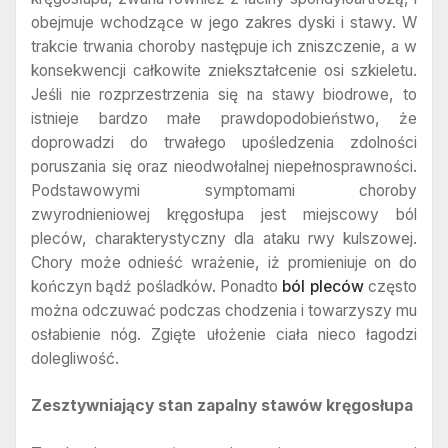
obejmuje wchodzące w jego zakres dyski i stawy. W
trakcie trwania choroby następuje ich zniszczenie, a w
konsekwencji całkowite zniekształcenie osi szkieletu.
Jeśli nie rozprzestrzenia się na stawy biodrowe, to
istnieje bardzo małe prawdopodobieństwo, że
doprowadzi do trwałego upośledzenia zdolności
poruszania się oraz nieodwołalnej niepełnosprawności.
Podstawowymi symptomami choroby
zwyrodnieniowej kręgosłupa jest miejscowy ból
pleców, charakterystyczny dla ataku rwy kulszowej.
Chory może odnieść wrażenie, iż promieniuje on do
kończyn bądź pośladków. Ponadto
ból pleców
często
można odczuwać podczas chodzenia i towarzyszy mu
osłabienie nóg. Zgięte ułożenie ciała nieco łagodzi
dolegliwość.
Zesztywniający stan zapalny stawów kręgosłupa