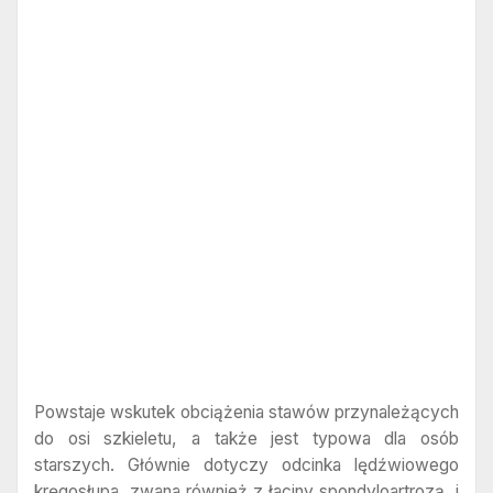
Powstaje wskutek obciążenia stawów przynależących
do osi szkieletu, a także jest typowa dla osób
starszych. Głównie dotyczy odcinka lędźwiowego
kręgosłupa, zwana również z łaciny spondyloartrozą, i