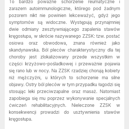
To bardzo poważne schorzenie reumatyczne i
zarazem autoimmunologiczne, którego pod żadnym
pozorem nikt nie powinien lekceważyć, gdyż jego
symptomów są widoczne. Występują przynajmniej
dwie odmiany zesztywniającego zapalenia stawów
kręgosłupa, w skrócie nazywanego ZZSK: tzw. postać
osiowa oraz obwodowa, znana również jako
skandynawska. Ból pleców charakterystyczny dla tej
choroby jest zlokalizowany przede wszystkim w
części krzyżowo-pośladkowej i przeważnie pojawia
się rano lub w nocy. Na ZZSK rzadziej chorują kobiety
niż mężczyźni, u których to schorzenie ma silne
objawy. Ostry ból pleców w tym przypadku łagodzi się
stosując leki przeciwzapalne oraz masaż. Natomiast
zapobiega się mu poprzez wykonywanie specjalnych
ćwiczeń rehabilitacyjnych. Nieleczone ZZSK w
konsekwencji prowadzi do usztywnienia stawów
kręgosłupa.