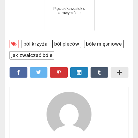
Pięć ciekawostek o
zdrowym śnie
ból krzyża
ból pleców
bóle mięsniowe
jak zwalczać bóle