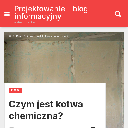
Skip
to
Projektowanie - blog
content
informacyjny
artykuły do przedruku
Dom
Czym jest kotwa chemiczna?
DOM
Czym jest kotwa
chemiczna?