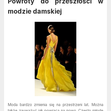
Powroty do przeszłości w
modzie damskiej
Moda bardzo zmienia się na przestrzeni lat. Można
także zauważyć jak powraca na nowo. Często młode