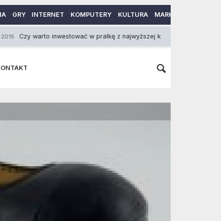
MA
GRY
INTERNET
KOMPUTERY
KULTURA
MARKETING
MOTO
warto inwestować w pralkę z najwyższej klasy energetycznej?
22 
KONTAKT