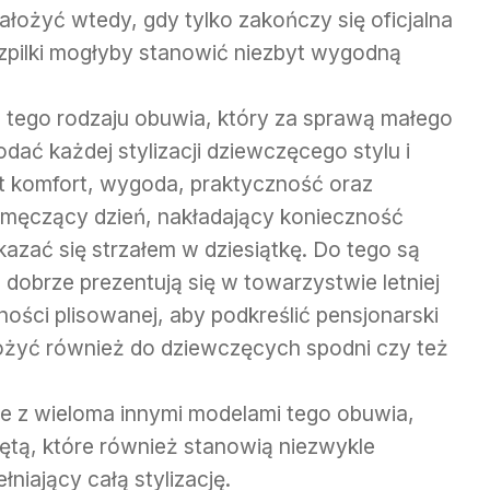
ałożyć wtedy, gdy tylko zakończy się oficjalna
szpilki mogłyby stanowić niezbyt wygodną
l tego rodzaju obuwia, który za sprawą małego
ać każdej stylizacji dziewczęcego stylu i
st komfort, wygoda, praktyczność oraz
as męczący dzień, nakładający konieczność
kazać się strzałem w dziesiątkę. Do tego są
dobrze prezentują się w towarzystwie letniej
lności plisowanej, aby podkreślić pensjonarski
ożyć również do dziewczęcych spodni czy też
e z wieloma innymi modelami tego obuwia,
piętą, które również stanowią niezwykle
niający całą stylizację.