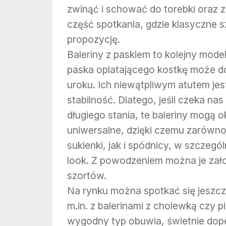
zwinąć i schować do torebki oraz z
część spotkania, gdzie klasyczne 
propozycję.
Baleriny z paskiem to kolejny mode
paska oplatającego kostkę może dod
uroku. Ich niewątpliwym atutem je
stabilność. Dlatego, jeśli czeka n
długiego stania, te baleriny mogą o
uniwersalne, dzięki czemu zarówno 
sukienki, jak i spódnicy, w szczegó
look. Z powodzeniem można je zał
szortów.
Na rynku można spotkać się jeszcz
m.in. z balerinami z cholewką czy 
wygodny typ obuwia, świetnie dopeł