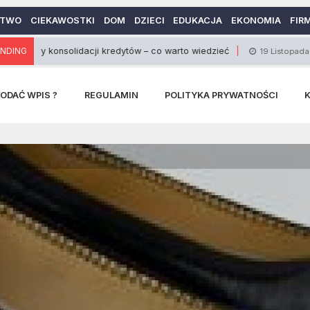
CTWO
CIEKAWOSTKI
DOM
DZIECI
EDUKACJA
EKONOMIA
FIR
konsolidacji kredytów – co warto wiedzieć
NDING
Czy 
19 Listopada 2015
ODAĆ WPIS ?
REGULAMIN
POLITYKA PRYWATNOŚCI