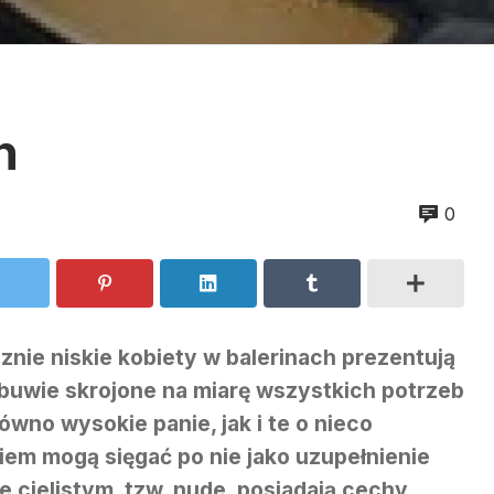
n
0
znie niskie kobiety w balerinach prezentują
obuwie skrojone na miarę wszystkich potrzeb
ówno wysokie panie, jak i te o nieco
em mogą sięgać po nie jako uzupełnienie
ze cielistym, tzw. nude, posiadają cechy