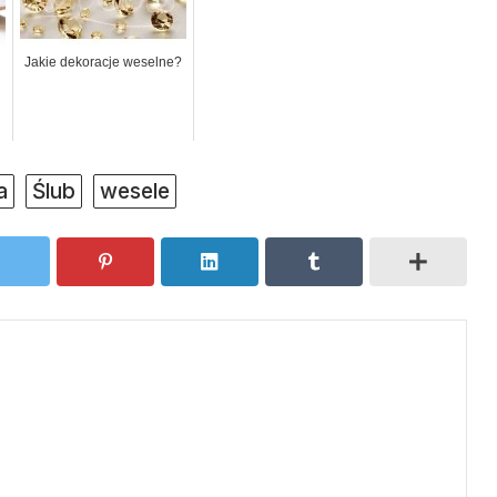
Jakie dekoracje weselne?
a
Ślub
wesele