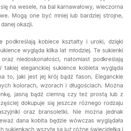
ą się na wesele, na bal karnawałowy, wieczorna
owe. Mogą one być mniej lub bardziej strojne,
danej okazji.
 podkreślają kobiece kształty i uroki, dzięki
ukience wygląda kilka lat młodziej. Te sukienki
oraz niedoskonałości, natomiast podkreślają
W takiej eleganckiej sukience kobieta wygląda
 to, jaki jest jej krój bądź fason. Eleganckie
nych kolorach, wzorach i długościach. Można
ienkę, jasną bądź ciemną czy też prostą lub z
częściej dokupuje się jeszcze różnego rodzaju
aszyjniki oraz bransoletki. Nie można jednak
nieważ dana kobita będzie wówczas wyglądała
h sukienkach wszyte są już różne świecidełka i