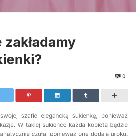
je zakładamy
kienki?
0
wojej szafie elegancką sukienkę, ponieważ
kazje. W takiej sukience każda kobieta będzie
 fanatycznie czuła, ponieważ one dodają uroku.