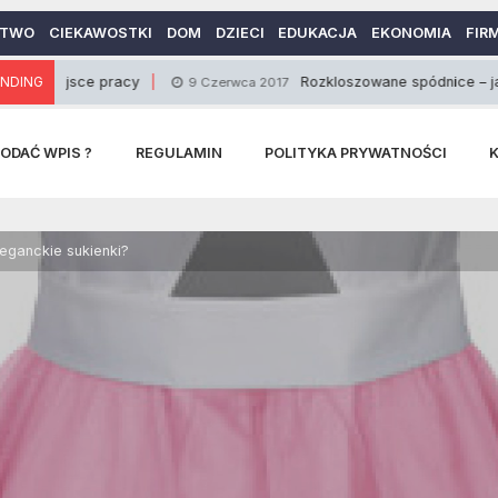
CTWO
CIEKAWOSTKI
DOM
DZIECI
EDUKACJA
EKONOMIA
FIR
jsce pracy
NDING
Rozkloszowane spódnice – jaki materia
9 Czerwca 2017
ODAĆ WPIS ?
REGULAMIN
POLITYKA PRYWATNOŚCI
eganckie sukienki?