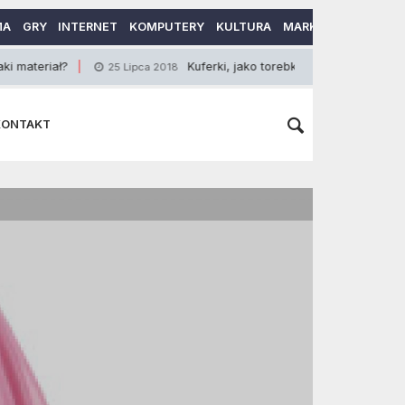
MA
GRY
INTERNET
KOMPUTERY
KULTURA
MARKETING
MOTO
ł?
Kuferki, jako torebki idealne
25 Lipca 2018
4 Stycznia 201
KONTAKT