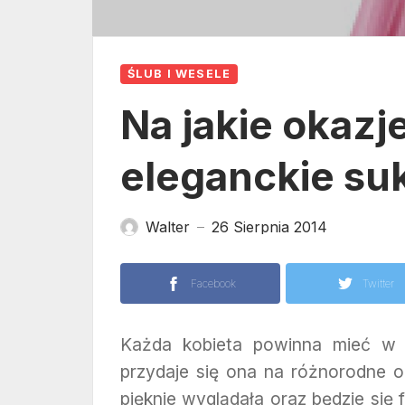
ŚLUB I WESELE
Na jakie okaz
eleganckie su
Walter
26 Sierpnia 2014
—
Facebook
Twitter
Każda kobieta powinna mieć w s
przydaje się ona na różnorodne o
pięknie wyglądała oraz będzie się