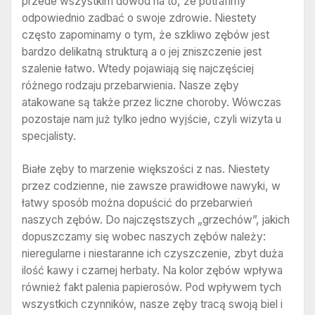
przede wszystkim dowód na to, że potrafimy
odpowiednio zadbać o swoje zdrowie. Niestety
często zapominamy o tym, że szkliwo zębów jest
bardzo delikatną strukturą a o jej zniszczenie jest
szalenie łatwo. Wtedy pojawiają się najczęściej
różnego rodzaju przebarwienia. Nasze zęby
atakowane są także przez liczne choroby. Wówczas
pozostaje nam już tylko jedno wyjście, czyli wizyta u
specjalisty.
Białe zęby to marzenie większości z nas. Niestety
przez codzienne, nie zawsze prawidłowe nawyki, w
łatwy sposób można dopuścić do przebarwień
naszych zębów. Do najczęstszych „grzechów”, jakich
dopuszczamy się wobec naszych zębów należy:
nieregularne i niestaranne ich czyszczenie, zbyt duża
ilość kawy i czarnej herbaty. Na kolor zębów wpływa
również fakt palenia papierosów. Pod wpływem tych
wszystkich czynników, nasze zęby tracą swoją biel i