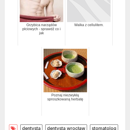
Grzybica narządów
Walka z cellulitem.
płciowych - sprawdź co i
jak
Poznaj niezwykłą
sproszkowaną herbatę
dentysta
dentysta wrocław
stomatolog