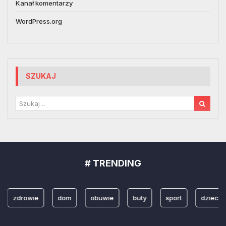
Kanał komentarzy
WordPress.org
SZUKAJ
# TRENDING
zdrowie
dom
obuwie
buty
sport
dzieci