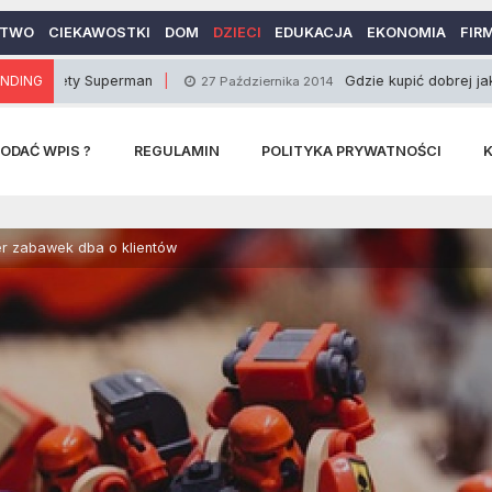
CTWO
CIEKAWOSTKI
DOM
DZIECI
EDUKACJA
EKONOMIA
FIR
perman
NDING
Gdzie kupić dobrej jakości latarkę, n
27 Października 2014
ODAĆ WPIS ?
REGULAMIN
POLITYKA PRYWATNOŚCI
er zabawek dba o klientów