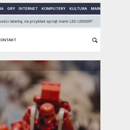
MA
GRY
INTERNET
KOMPUTERY
KULTURA
MARKETING
MOTO
a przykład sprzęt marki LED LENSER?
Akademia Muzyc
19 Lipca 2013
KONTAKT