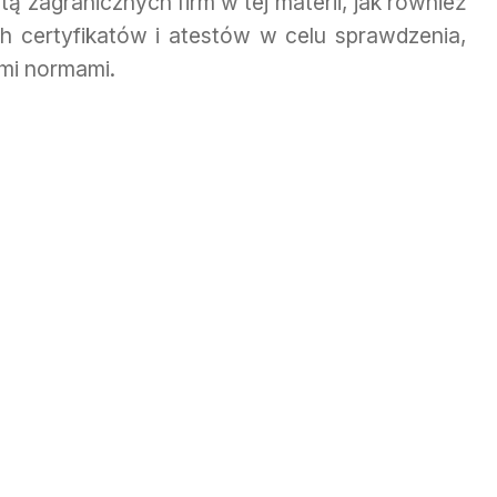
tą zagranicznych firm w tej materii, jak również
h certyfikatów i atestów w celu sprawdzenia,
mi normami.