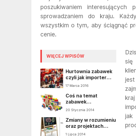
poszukiwaniem interesujących 
sprowadzaniem do kraju. Każd
wszystkim o tym, aby ściągnąć prod
cenie.
Dzi
WIĘCEJ WPISÓW
się
kli
Hurtownia zabawek
czyli jak importer
jes
zabawek dba o
17 Marca 2016
zaj
klientów
Coś na temat
kraj
zabawek
imp
edukacyjnych
20 Stycznia 2014
jak
Zmiany w rozumieniu
prod
oraz projektach
zabawek
1 Lipca 2014