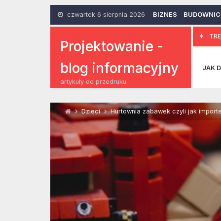
Skip
to
czwartek 6 sierpnia 2026
BIZNES
BUDOWNI
content
Gadżety Su
TRE
18 Listopada 2015
Projektowanie -
blog informacyjny
JAK D
artykuły do przedruku
Dzieci
Hurtownia zabawek czyli jak import