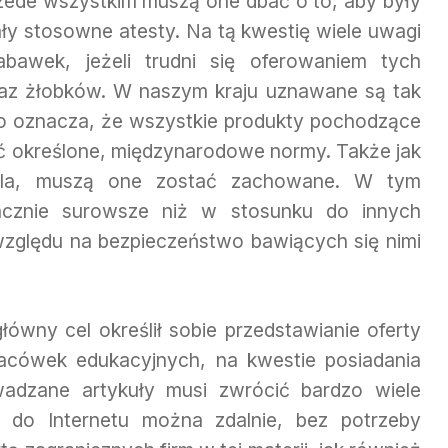
rzede wszystkim muszą one dbać o to, aby były
dały stosowne atesty. Na tą kwestię wiele uwagi
bawek, jeżeli trudni się oferowaniem tych
raz żłobków. W naszym kraju uznawane są tak
co oznacza, że wszystkie produkty pochodzące
iać określone, międzynarodowe normy. Także jak
ola, muszą one zostać zachowane. W tym
cznie surowsze niż w stosunku do innych
zględu na bezpieczeństwo bawiących się nimi
łówny cel określił sobie przedstawianie oferty
lacówek edukacyjnych, na kwestie posiadania
adzane artykuły musi zwrócić bardzo wiele
i do Internetu można zdalnie, bez potrzeby