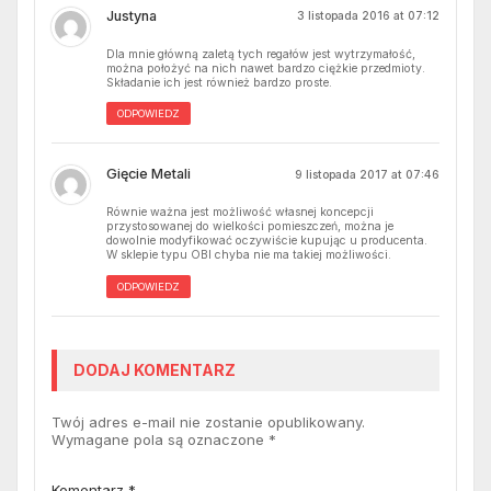
Justyna
3 listopada 2016 at 07:12
Dla mnie główną zaletą tych regałów jest wytrzymałość,
można położyć na nich nawet bardzo ciężkie przedmioty.
Składanie ich jest również bardzo proste.
ODPOWIEDZ
Gięcie Metali
9 listopada 2017 at 07:46
Równie ważna jest możliwość własnej koncepcji
przystosowanej do wielkości pomieszczeń, można je
dowolnie modyfikować oczywiście kupując u producenta.
W sklepie typu OBI chyba nie ma takiej możliwości.
ODPOWIEDZ
DODAJ KOMENTARZ
Twój adres e-mail nie zostanie opublikowany.
Wymagane pola są oznaczone
*
Komentarz
*