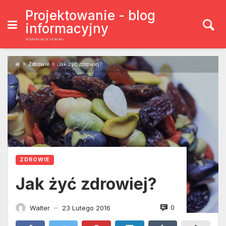
Skip
to
Projektowanie - blog
content
informacyjny
artykuły do przedruku
Zdrowie
Jak żyć zdrowiej?
ZDROWIE
Jak żyć zdrowiej?
0
Walter
23 Lutego 2016
—