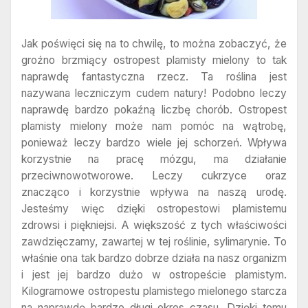
Jak poświęci się na to chwilę, to można zobaczyć, że
groźno brzmiący ostropest plamisty mielony to tak
naprawdę fantastyczna rzecz. Ta roślina jest
nazywana leczniczym cudem natury! Podobno leczy
naprawdę bardzo pokaźną liczbę chorób. Ostropest
plamisty mielony może nam pomóc na wątrobę,
ponieważ leczy bardzo wiele jej schorzeń. Wpływa
korzystnie na pracę mózgu, ma działanie
przeciwnowotworowe. Leczy cukrzyce oraz
znacząco i korzystnie wpływa na naszą urodę.
Jesteśmy więc dzięki ostropestowi plamistemu
zdrowsi i piękniejsi. A większość z tych właściwości
zawdzięczamy, zawartej w tej roślinie, sylimarynie. To
właśnie ona tak bardzo dobrze działa na nasz organizm
i jest jej bardzo dużo w ostropeście plamistym.
Kilogramowe ostropestu plamistego mielonego starcza
na naprawdę bardzo długi okres czasu. Dzięki temu