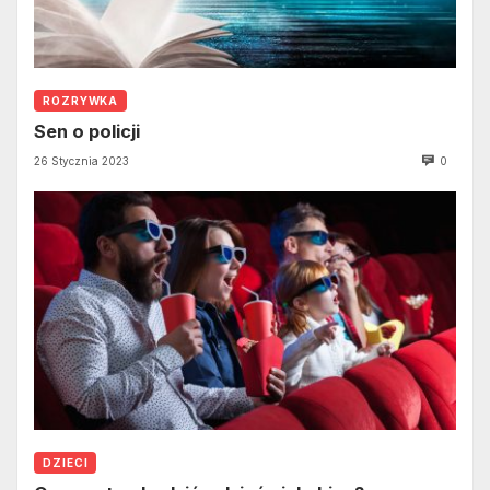
ROZRYWKA
Sen o policji
26 Stycznia 2023
0
DZIECI