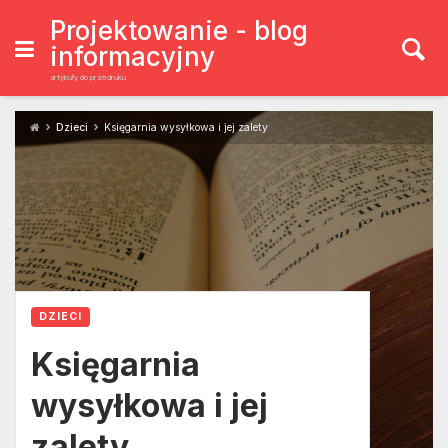
Skip
to
Projektowanie - blog
content
informacyjny
artykuły do przedruku
Dzieci
Księgarnia wysyłkowa i jej zalety
DZIECI
Księgarnia
wysyłkowa i jej
zalety