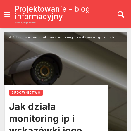
Skip
to
Projektowanie - blog
content
informacyjny
artykuły do przedruku
Budownictwo
Jak działa monitoring ip i wskazówki jego montażu
BUDOWNICTWO
Jak działa
monitoring ip i
wskazówki jego