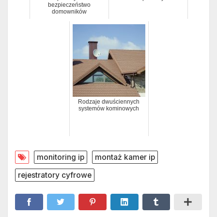
bezpieczeństwo
domowników
Rodzaje dwuściennych
systemów kominowych
monitoring ip
montaż kamer ip
rejestratory cyfrowe