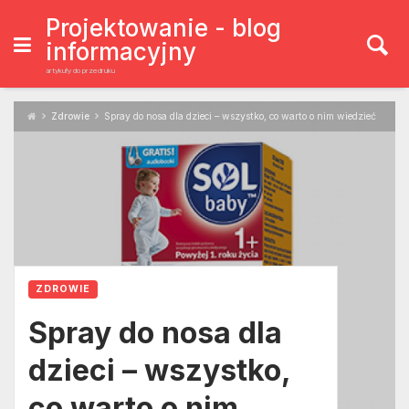
Skip
to
Projektowanie - blog
content
informacyjny
artykuły do przedruku
Zdrowie
Spray do nosa dla dzieci – wszystko, co warto o nim wiedzieć
ZDROWIE
Spray do nosa dla
dzieci – wszystko,
co warto o nim