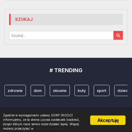
SZUKAJ
# TRENDING
zdrowie
dom
obuwie
buty
sport
dzieci
Zgodnie w wymaganiami ustawy GDRP (RODO)
Copyright 2022 © Projektowanienazywo. Realizacja
PROMOznawcy.pl
Akceptuję
informujemy, że ta strona używa ciasteczek (cookies),
dzięki którym nasz serwis może działać lepiej. Więcej
możesz przeczytać w
Polityka prywatności