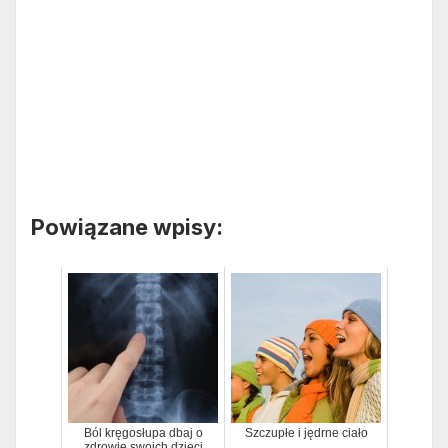
Powiązane wpisy:
Ból kręgosłupa dbaj o
Szczupłe i jędrne ciało
zdrowie swoich dzieci