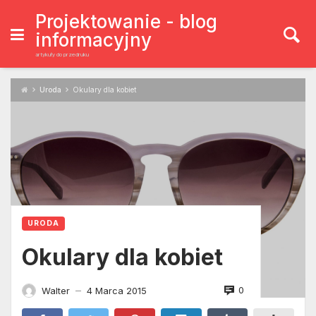
Skip
to
Projektowanie - blog
content
informacyjny
artykuły do przedruku
Uroda
Okulary dla kobiet
URODA
Okulary dla kobiet
0
Walter
4 Marca 2015
—