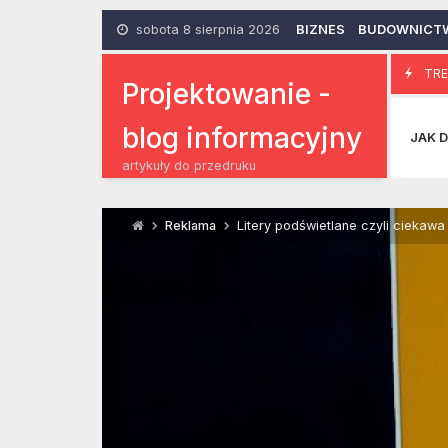
Skip
to
sobota 8 sierpnia 2026
BIZNES
BUDOWNICT
content
Gadże
TRE
18 Listopada 2015
Projektowanie -
blog informacyjny
JAK D
artykuły do przedruku
Reklama
Litery podświetlane czyli ciekawa