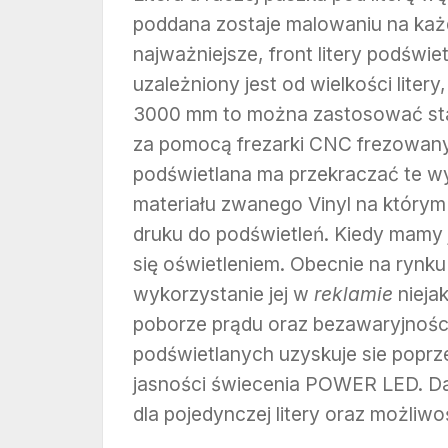
poddana zostaje malowaniu na każd
najważniejsze, front litery podświet
uzależniony jest od wielkości liter
3000 mm to można zastosować st
za pomocą frezarki CNC frezowany je
podświetlana ma przekraczać te w
materiału zwanego Vinyl na którym
druku do podświetleń. Kiedy mamy 
się oświetleniem. Obecnie na rynk
wykorzystanie jej w
reklamie
nieja
poborze prądu oraz bezawaryjnośc
podświetlanych uzyskuje sie popr
jasności świecenia POWER LED. Daje
dla pojedynczej litery oraz możliw