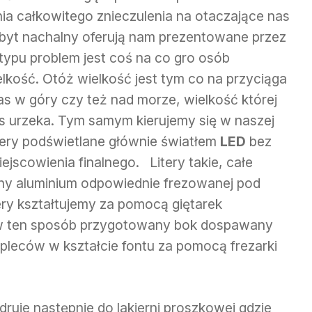
a całkowitego znieczulenia na otaczające nas
byt nachalny oferują nam prezentowane przez
typu problem jest coś na co gro osób
kość. Otóż wielkość jest tym co na przyciąga
nas w góry czy też nad morze, wielkość której
as urzeka. Tym samym kierujemy się w naszej
tery podświetlane głównie światłem
LED
bez
ejscowienia finalnego. Litery takie, całe
chy aluminium odpowiednie frezowanej pod
itery kształtujemy za pomocą giętarek
i w ten sposób przygotowany bok dospawany
pleców w kształcie fontu za pomocą frezarki
ędruje następnie do lakierni proszkowej gdzie