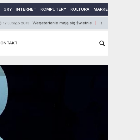
GRY
INTERNET
KOMPUTERY
KULTURA
MARKETING
MOTORY
Wegetarianie mają się świetnie
Tamari
 2013
30 Października 2014
KONTAKT