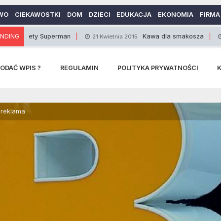
WO
CIEKAWOSTKI
DOM
DZIECI
EDUKACJA
EKONOMIA
FIRMA
ty Superman
NDING
Kawa dla smakosza
21 Kwietnia 2015
12 Lutego
ODAĆ WPIS ?
REGULAMIN
POLITYKA PRYWATNOŚCI
 reklama