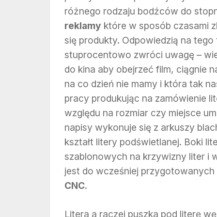
różnego rodzaju bodźców do stopni
reklamy
które w sposób czasami z
się produkty. Odpowiedzią na tego 
stuprocentowo zwróci uwagę – wiel
do kina aby obejrzeć film, ciągnie 
na co dzień nie mamy i która tak n
pracy produkując na zamówienie li
względu na rozmiar czy miejsce umi
napisy wykonuje się z arkuszy bla
kształt litery podświetlanej. Boki l
szablonowych na krzywizny liter 
jest do wcześniej przygotowanych 
CNC
.
Litera a raczej puszka pod literę w