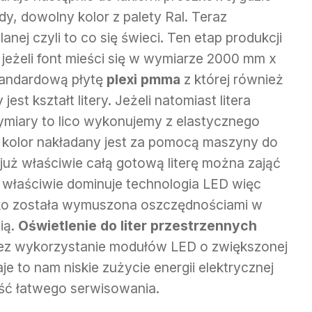
y, dowolny kolor z palety Ral. Teraz
lanej czyli to co się świeci. Ten etap produkcji
y, jeżeli font mieści się w wymiarze 2000 mm x
andardową płytę
plexi
pmma
z której również
st kształt litery. Jeżeli natomiast litera
ymiary to lico wykonujemy z elastycznego
 kolor nakładany jest za pomocą maszyny do
już właściwie całą gotową literę można zająć
u właściwie dominuje technologia LED więc
ko została wymuszona oszczędnościami w
ią.
Oświetlenie do liter przestrzennych
zez wykorzystanie modułów LED o zwiększonej
 to nam niskie zużycie energii elektrycznej
ość łatwego serwisowania.