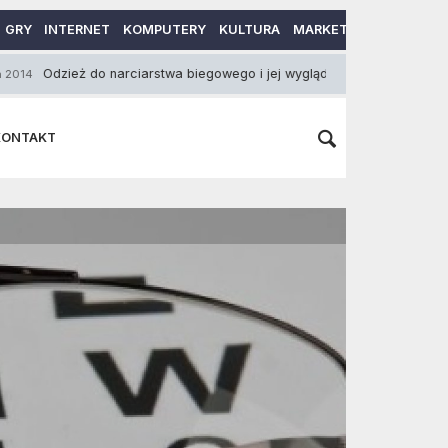
GRY
INTERNET
KOMPUTERY
KULTURA
MARKETING
MOTORY
eż do narciarstwa biegowego i jej wygląd
W co p
26 Sierpnia 2014
KONTAKT