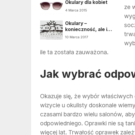
Okulary dla kobiet
ze 
4 Marca 2015
wyg
Okulary –
soc
konieczność, ale i
trw
moda. Wybierz
10 Marca 2017
odpowiednie
wyb
ile ta została zauważona.
Jak wybrać odpow
Okazuje się, że wybór właściwych o
wizycie u okulisty doskonale wiemy
czasami bardzo wielu salonów, aby
odpowiedniego. Oprawki nie są tanie
więcej lat. Trwałość oprawek zależ