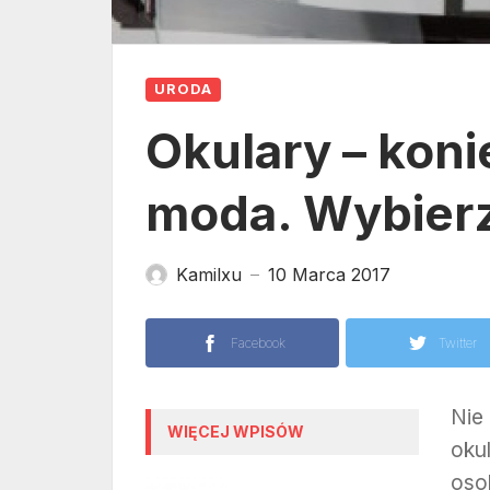
URODA
Okulary – koni
moda. Wybier
Kamilxu
10 Marca 2017
—
Facebook
Twitter
Nie
WIĘCEJ WPISÓW
okul
oso