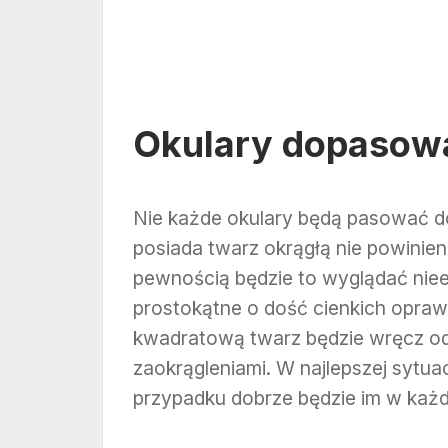
Okulary dopasow
Nie każde okulary będą pasować d
posiada twarz okrągłą nie powinie
pewnością będzie to wyglądać niee
prostokątne o dość cienkich opra
kwadratową twarz będzie wręcz odw
zaokrągleniami. W najlepszej sytua
przypadku dobrze będzie im w każ