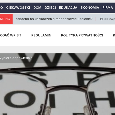
WO
CIEKAWOSTKI
DOM
DZIECI
EDUKACJA
EKONOMIA
FIRMA
odporna na uszkodzenia mechaniczne i zalanie?
NDING
Odzi
30 Maja 2014
ODAĆ WPIS ?
REGULAMIN
POLITYKA PRYWATNOŚCI
 Wybierz odpowiednie