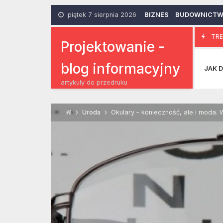
Skip
to
piątek 7 sierpnia 2026
BIZNES
BUDOWNICT
content
Elektronika 
TRE
3 Lipca 2015
Projektowanie -
blog informacyjny
JAK D
artykuły do przedruku
Uroda
Okulary – konieczność, ale i moda.