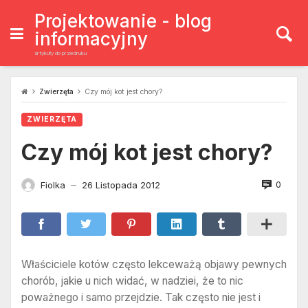
Skip
to
Projektowanie - blog
content
informacyjny
artykuły do przedruku
Zwierzęta
Czy mój kot jest chory?
ZWIERZĘTA
Czy mój kot jest chory?
0
Fiolka
26 Listopada 2012
—
Właściciele kotów często lekceważą objawy pewnych
chorób, jakie u nich widać, w nadziei, że to nic
poważnego i samo przejdzie. Tak często nie jest i