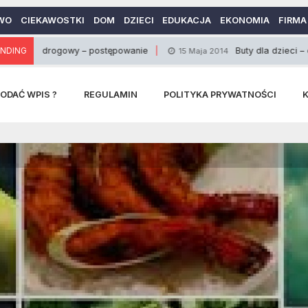
WO
CIEKAWOSTKI
DOM
DZIECI
EDUKACJA
EKONOMIA
FIRMA
gowy – postępowanie
NDING
Buty dla dzieci – czynnik wpł
15 Maja 2014
ODAĆ WPIS ?
REGULAMIN
POLITYKA PRYWATNOŚCI