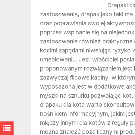
Drapaki d
zastosowania, drapak jako taki ma
oraz poprawiania swojej aktywnośc
poprzez wspinanie się na niejedno
zastosowanie również praktyczne dl
kocimi zapędami niwelując ryzyko
umeblowaniu. Jeśli właściciel posi
proponowanym rozwiązaniem jest 
zazwyczaj filcowe kabiny, w któr
wyposażona jest w dodatkowe akce
myszki na sznurku pozwalając ko
drapaku dla kota warto skonsulto
nośnikiem informacyjnym, jakim jest
między innymi dla kotów z reguły p
można znaleźć poza licznymi prod