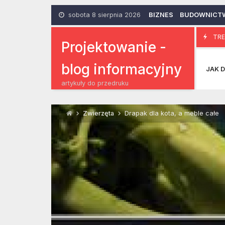
Skip
to
sobota 8 sierpnia 2026
BIZNES
BUDOWNICT
content
Wypadek dro
TRE
23 Maja 2014
Projektowanie -
blog informacyjny
JAK D
artykuły do przedruku
Zwierzęta
Drapak dla kota, a meble całe