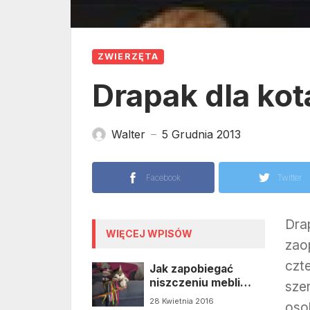
ZWIERZĘTA
Drapak dla kot
Walter
5 Grudnia 2013
—
Facebook
Twitter
Drap
WIĘCEJ WPISÓW
zao
czt
Jak zapobiegać
niszczeniu mebli
sze
przez kota?
28 Kwietnia 2016
oso