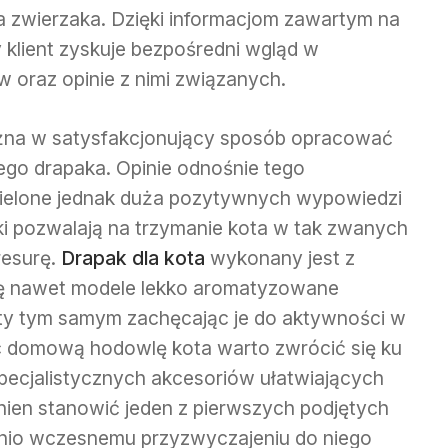
a zwierzaka. Dzięki informacjom zawartym na
 klient zyskuje bezpośredni wgląd w
 oraz opinie z nimi związanych.
żna w satysfakcjonujący sposób opracować
ego drapaka. Opinie odnośnie tego
ielone jednak duża pozytywnych wypowiedzi
ki pozwalają na trzymanie kota w tak zwanych
resurę.
Drapak dla kota
wykonany jest z
się nawet modele lekko aromatyzowane
ty tym samym zachęcając je do aktywności w
c domową hodowlę kota warto zwrócić się ku
ecjalistycznych akcesoriów ułatwiających
nien stanowić jeden z pierwszych podjętych
nio wczesnemu przyzwyczajeniu do niego