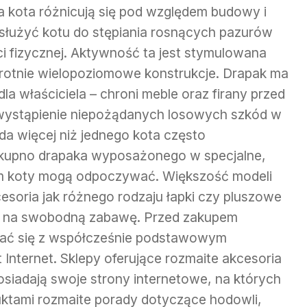
la kota różnicują się pod względem budowy i
 służyć kotu do stępiania rosnących pazurów
i fizycznej. Aktywność ta jest stymulowana
krotnie wielopoziomowe konstrukcje. Drapak ma
a właściciela – chroni meble oraz firany przed
 wystąpienie niepożądanych losowych szkód w
ada więcej niż jednego kota często
kupno drapaka wyposażonego w specjalne,
ym koty mogą odpoczywać. Większość modeli
soria jak różnego rodzaju łapki czy pluszowe
tu na swobodną zabawę. Przed zakupem
wać się z współcześnie podstawowym
 Internet. Sklepy oferujące rozmaite akcesoria
osiadają swoje strony internetowe, na których
uktami rozmaite porady dotyczące hodowli,