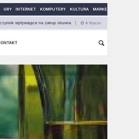
GRY
INTERNET
KOMPUTERY
KULTURA
MARKETING
MOTORY
ywające na zakup obuwia.
Profesjonalna fotografia
6 Stycznia 2013
KONTAKT