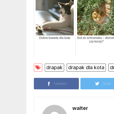
Dobra kuweta dla kota
Kot ze schroniska – dorosł
czy kocię?
drapak
drapak dla kota
d
Facebook
Twitter
walter