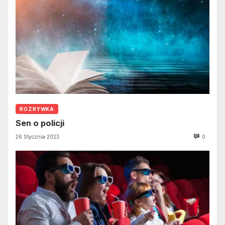
ROZRYWKA
Sen o policji
26 Stycznia 2023
0