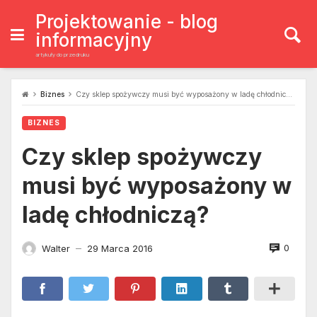
Skip
to
Projektowanie - blog
content
informacyjny
artykuły do przedruku
Biznes
Czy sklep spożywczy musi być wyposażony w ladę chłodniczą?
BIZNES
Czy sklep spożywczy
musi być wyposażony w
ladę chłodniczą?
0
Walter
29 Marca 2016
—