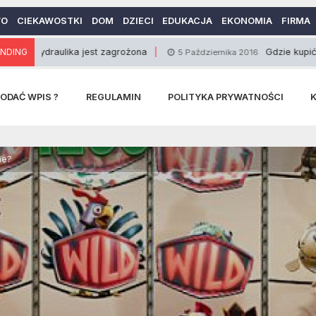
WO
CIEKAWOSTKI
DOM
DZIECI
EDUKACJA
EKONOMIA
FIRMA
ulika jest zagrożona
NDING
Gdzie kupić frezy do dr
5 Października 2016
ODAĆ WPIS ?
REGULAMIN
POLITYKA PRYWATNOŚCI
ne?