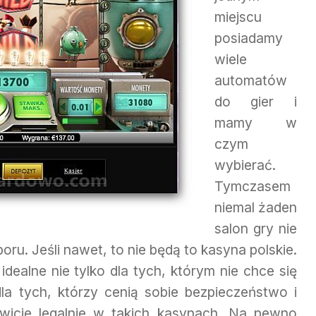
miejscu
posiadamy
wiele
automatów
do gier i
mamy w
czym
wybierać.
Tymczasem
niemal żaden
salon gry nie
ru. Jeśli nawet, to nie będą to kasyna polskie.
dealne nie tylko dla tych, którym nie chce się
a tych, którzy cenią sobie bezpieczeństwo i
icie legalnie w takich kasynach. Na pewno