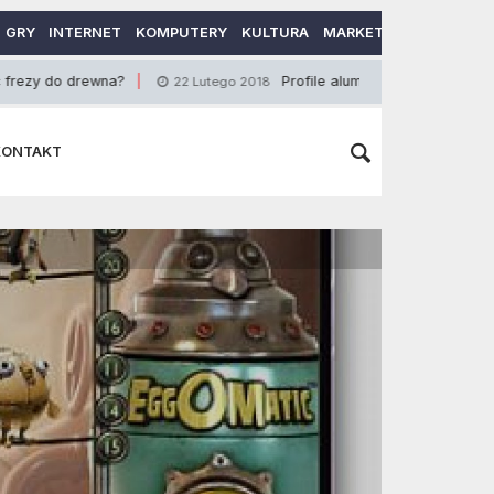
GRY
INTERNET
KOMPUTERY
KULTURA
MARKETING
MOTORY
ewna?
Profile aluminiowe
Ta
22 Lutego 2018
7 Czerwca 2016
KONTAKT