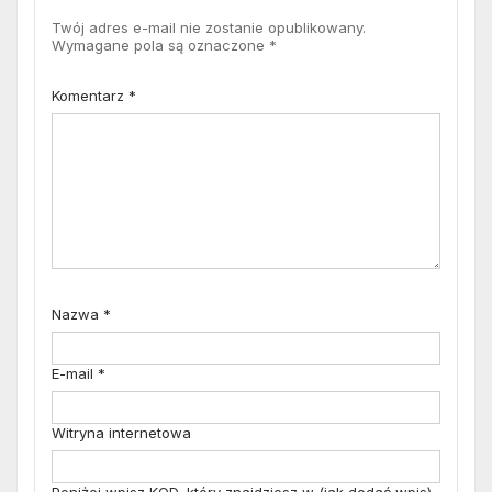
Twój adres e-mail nie zostanie opublikowany.
Wymagane pola są oznaczone
*
Komentarz
*
Nazwa
*
E-mail
*
Witryna internetowa
Poniżej wpisz KOD, który znajdziesz w (jak dodać wpis)