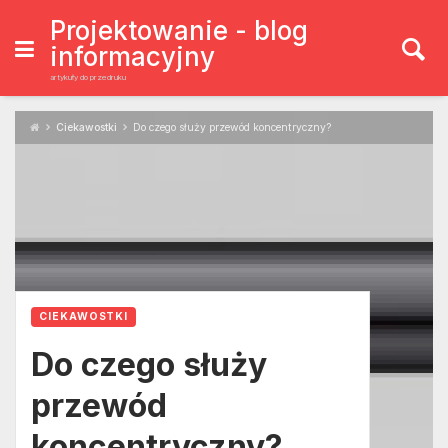
Skip
to
Projektowanie - blog
content
informacyjny
artykuły do przedruku
Ciekawostki
Do czego służy przewód koncentryczny?
CIEKAWOSTKI
Do czego służy
przewód
koncentryczny?