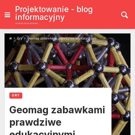
Skip
to
Projektowanie - blog
content
informacyjny
artykuły do przedruku
Gry
Geomag zabawkami prawdziwe edukacyjnymi
GRY
Geomag zabawkami
prawdziwe
edukacyjnymi