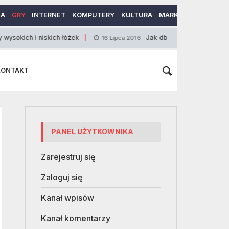
MA
GRY
INTERNET
KOMPUTERY
KULTURA
MARKETING
MOTO
 niskich łóżek
Jak dbać o zasilacz do laptopa?
16 Lipca 2016
KONTAKT
PANEL UŻYTKOWNIKA
Zarejestruj się
Zaloguj się
Kanał wpisów
Kanał komentarzy