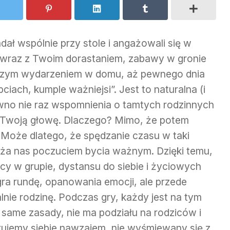
ał wspólnie przy stole i angażowali się w
, wraz z Twoim dorastaniem, zabawy w gronie
dszym wydarzeniem w domu, aż pewnego dnia
ciach, kumple ważniejsi”. Jest to naturalna (i
ewno nie raz wspomnienia o tamtych rodzinnych
 Twoją głowę. Dlaczego? Mimo, że potem
Może dlatego, że spędzanie czasu w taki
ąża nas poczuciem bycia ważnym. Dzięki temu,
acy w grupie, dystansu do siebie i życiowych
ra rundę, opanowania emocji, ale przede
nie rodzinę. Podczas gry, każdy jest na tym
same zasady, nie ma podziału na rodziców i
ykujemy siebie nawzajem, nie wyśmiewany się z