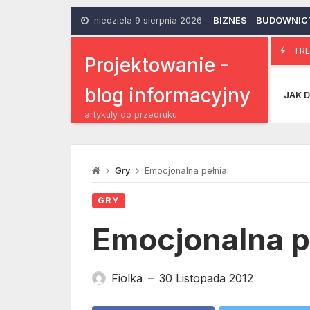
Skip
to
niedziela 9 sierpnia 2026
BIZNES
BUDOWNIC
content
3 gadżet
TRE
17 Sierpnia 2017
Projektowanie -
blog informacyjny
JAK D
artykuły do przedruku
Gry
Emocjonalna pełnia.
GRY
Emocjonalna p
Fiolka
30 Listopada 2012
—