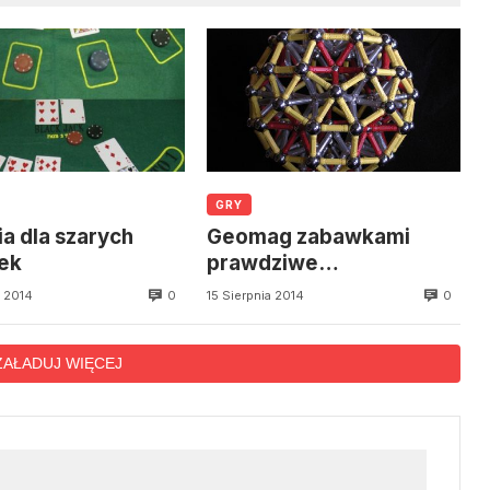
GRY
ia dla szarych
Geomag zabawkami
ek
prawdziwe
edukacyjnymi
0
0
a 2014
15 Sierpnia 2014
ZAŁADUJ WIĘCEJ