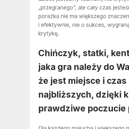
„przegranego”, ale cały czas jeste
porażka nie ma większego znaczen
i efektywnie, nie o sukces, wygran
krytykę.
Chińczyk, statki, ken
jaka gra należy do W
że jest miejsce i cza
najbliższych, dzięki 
prawdziwe poczucie 
Dla każdego malucha i większego m