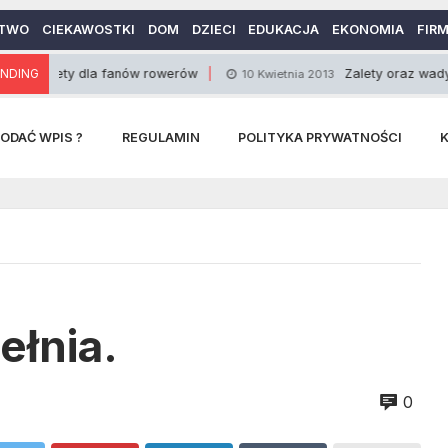
TWO
CIEKAWOSTKI
DOM
DZIECI
EDUKACJA
EKONOMIA
FIR
y dla fanów rowerów
NDING
Zalety oraz wady wysokich i
10 Kwietnia 2013
ODAĆ WPIS ?
REGULAMIN
POLITYKA PRYWATNOŚCI
ełnia.
0