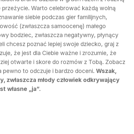
e przeżycie. Warto celebrować każdą wolną
nawanie siebie podczas gier familijnych,
bowość (zwłaszcza samoocenę) małego
owy bodziec, zwłaszcza negatywny, płynący
li chcesz poznać lepiej swoje dziecko, graj z
uje, że jest dla Ciebie ważne i zrozumie, że
rdziej otwarte i skore do rozmów z Tobą. Zobacz
a pewno to odczuje i bardzo doceni.
Wszak,
óry, zwłaszcza młody człowiek odkrywający
st własne „ja”.