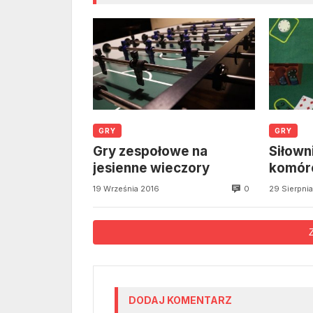
GRY
GRY
Gry zespołowe na
Siłown
jesienne wieczory
komór
0
19 Września 2016
29 Sierpni
DODAJ KOMENTARZ