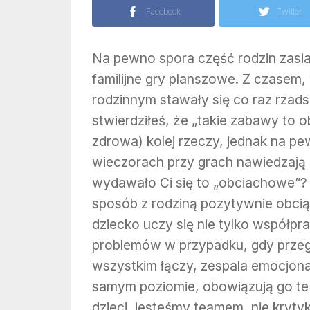
Facebook
Twitter
Na pewno spora część rodzin zasiad
familijne gry planszowe. Z czasem
rodzinnym stawały się co raz rza
stwierdziłeś, że „takie zabawy to ob
zdrowa) kolej rzeczy, jednak na p
wieczorach przy grach nawiedzają
wydawało Ci się to „obciachowe”? 
sposób z rodziną pozytywnie obci
dziecko uczy się nie tylko współpr
problemów w przypadku, gdy przeg
wszystkim łączy, zespala emocjonal
samym poziomie, obowiązują go te 
dzieci, jesteśmy teamem, nie kryt