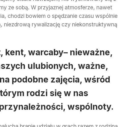
śmy ze sobą. W przyjaznej atmosferze, nawet
ia, chodzi bowiem o spędzanie czasu wspólnie
ą, niezdrową rywalizację czy niekonstruktywną
t, kent, warcaby– nieważne,
aszych ulubionych, ważne,
s na podobne zajęcia, wśród
którym rodzi się w nas
przynależności, wspólnoty.
alucha branie udziału w grach razem z rodziną