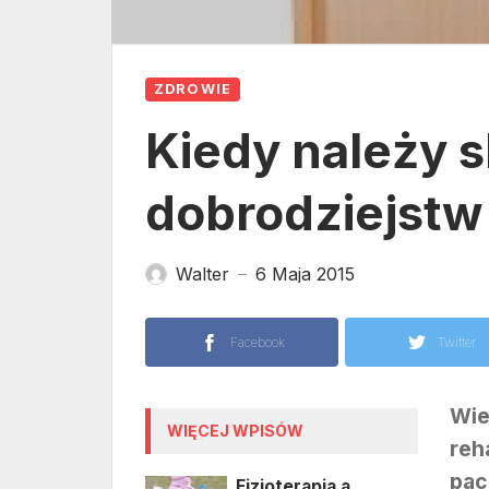
ZDROWIE
Kiedy należy s
dobrodziejstw 
Walter
6 Maja 2015
—
Facebook
Twitter
Wie
WIĘCEJ WPISÓW
reh
pac
Fizjoterapia a