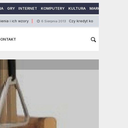
MA
GRY
INTERNET
KOMPUTERY
KULTURA
MARKETING
MOTO
 wzory
Czy kredyt konsolidacyjny bez hipoteki jest
6 Sierpnia 2013
KONTAKT