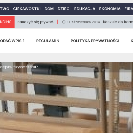
CTWO
CIEKAWOSTKI
DOM
DZIECI
EDUKACJA
EKONOMIA
FIR
auczyć się pływać.
NDING
Koszule do karmienia i ich
1 Października 2014
ODAĆ WPIS ?
REGULAMIN
POLITYKA PRYWATNOŚCI
iejstw fizykoterapii?