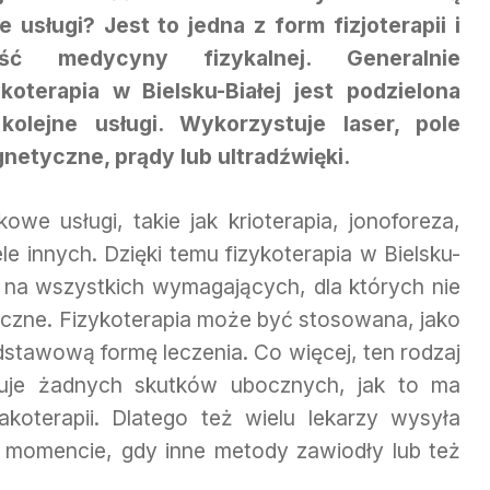
ie usługi? Jest to jedna z form fizjoterapii i
ęść medycyny fizykalnej. Generalnie
ykoterapia w Bielsku-Białej jest podzielona
kolejne usługi. Wykorzystuje laser, pole
netyczne, prądy lub ultradźwięki.
owe usługi, takie jak krioterapia, jonoforeza,
le innych. Dzięki temu fizykoterapia w Bielsku-
ł na wszystkich wymagających, dla których nie
yczne. Fizykoterapia może być stosowana, jako
odstawową formę leczenia. Co więcej, ten rodzaj
duje żadnych skutków ubocznych, jak to ma
koterapii. Dlatego też wielu lekarzy wysyła
 momencie, gdy inne metody zawiodły lub też