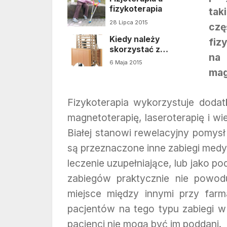
fizykoterapia
tak
28 Lipca 2015
cz
Kiedy należy
fiz
skorzystać z
na 
dobrodziejstw
6 Maja 2015
fizykoterapii?
mag
Fizykoterapia wykorzystuje dodatk
magnetoterapię, laseroterapię i wie
Białej stanowi rewelacyjny pomys
są przeznaczone inne zabiegi med
leczenie uzupełniające, lub jako p
zabiegów praktycznie nie powo
miejsce między innymi przy farma
pacjentów na tego typu zabiegi w
pacjenci nie mogą być im poddani.