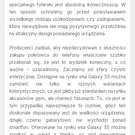
specjalnego futerału jest absolutną koniecznością. W
ten sposób ochronimy go przed powstawaniem
wszelkiego rodzaju uszkodzeniami czy zadrapaniami,
które niewątpliwie nie mają pozytywnego przełożenia
na atrakcyjny design posiadanego urządzenia.
Producenci zadbali, aby niezdecydowani o słuszności
zakupu pokrowca do telefonu właściciele szybko
przekonali się, że jest to wydatek konieczny, a co
ważne – uzasadniony. Zacznijmy od sfery czysto
estetycznej. Dostępne na rynku etui Galaxy S5 można
zamówić nie tylko w różnych wariantach
kolorystycznych, co jest jakby już standardem na rynku
akcesoriów gsm, ale również fasonach. To, co jest w
tym przypadku najważniejsze to rozmiar, gdyż ten
doskonale dopasowany jest do wielkości urządzenia,
dzięki czemu gabarytowo nie wychodzi ponad
smartfon. Oferowane na rynku etui Galaxy S5 można
spotkać w wersji z klapką, co jest niewątpliwie