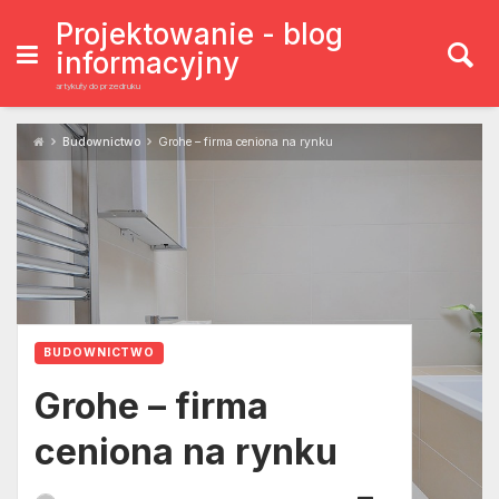
Skip
to
Projektowanie - blog
content
informacyjny
artykuły do przedruku
Budownictwo
Grohe – firma ceniona na rynku
BUDOWNICTWO
Grohe – firma
ceniona na rynku