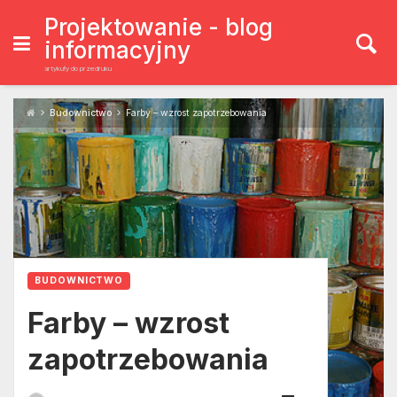
Skip
to
Projektowanie - blog
content
informacyjny
artykuły do przedruku
Budownictwo
Farby – wzrost zapotrzebowania
BUDOWNICTWO
Farby – wzrost
zapotrzebowania