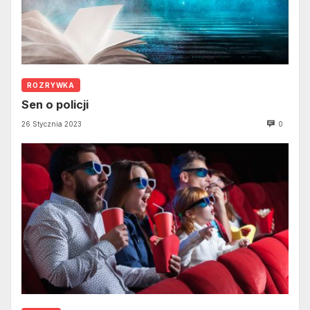
ROZRYWKA
Sen o policji
26 Stycznia 2023
0