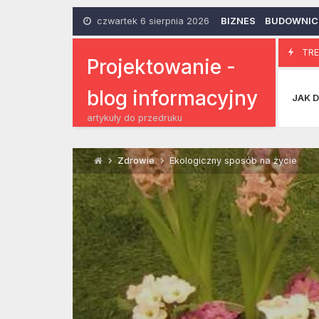
Skip
to
czwartek 6 sierpnia 2026
BIZNES
BUDOWNI
content
Dbamy o wł
TRE
10 Grudnia 2015
Projektowanie -
blog informacyjny
JAK D
artykuły do przedruku
Zdrowie
Ekologiczny sposób na życie