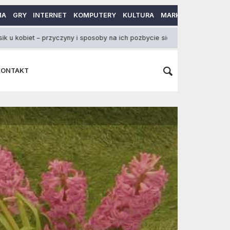
MA
GRY
INTERNET
KOMPUTERY
KULTURA
MARKETING
MOTO
 przyczyny i sposoby na ich pozbycie się
Panie tap
2 Lutego 2013
KONTAKT