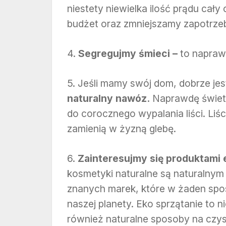
niestety niewielka ilość prądu cał
budżet oraz zmniejszamy zapotrze
4.
Segregujmy śmieci –
to napraw
5. Jeśli mamy swój dom, dobrze jes
naturalny nawóz.
Naprawdę świetn
do corocznego wypalania liści. Liśc
zamienią w żyzną glebę.
6.
Zainteresujmy się produktami
kosmetyki naturalne są naturalny
znanych marek, które w żaden spos
naszej planety. Eko sprzątanie to n
również naturalne sposoby na czys