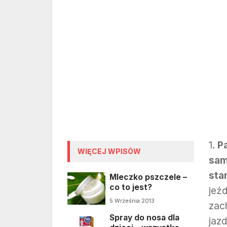
1.
Pa
WIĘCEJ WPISÓW
sam
sta
Mleczko pszczele –
co to jest?
jeź
5 Września 2013
zac
Spray do nosa dla
jaz