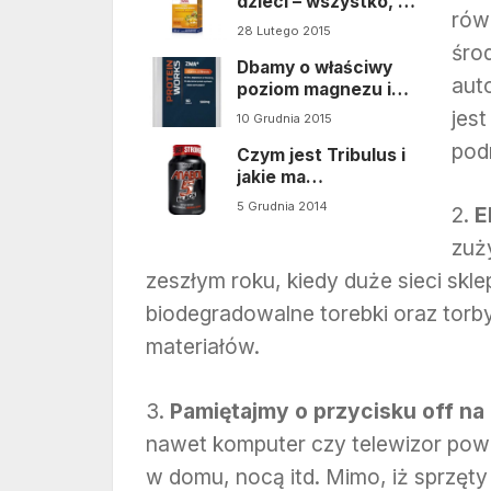
dzieci – wszystko, co
rów
warto o nim wiedzieć
28 Lutego 2015
śro
Dbamy o właściwy
aut
poziom magnezu i
cynku
jest
10 Grudnia 2015
pod
Czym jest Tribulus i
jakie ma
właściwości?
5 Grudnia 2014
2.
E
zuży
zeszłym roku, kiedy duże sieci s
biodegradowalne torebki oraz torb
materiałów.
3.
Pamiętajmy o przycisku off na 
nawet komputer czy telewizor powi
w domu, nocą itd. Mimo, iż sprzęt