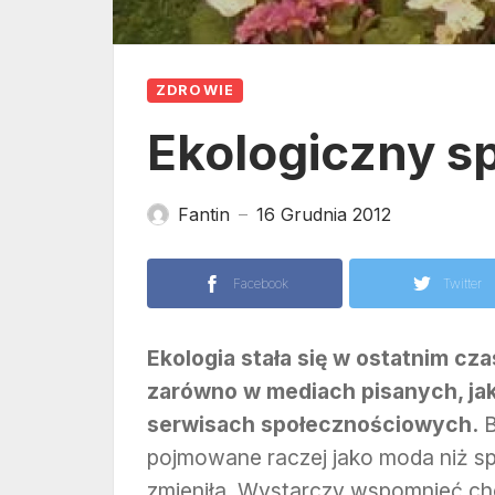
ZDROWIE
Ekologiczny s
Fantin
16 Grudnia 2012
—
Facebook
Twitter
Ekologia stała się w ostatnim c
zarówno w mediach pisanych, jak 
serwisach społecznościowych.
B
pojmowane raczej jako moda niż spo
zmieniła. Wystarczy wspomnieć cho