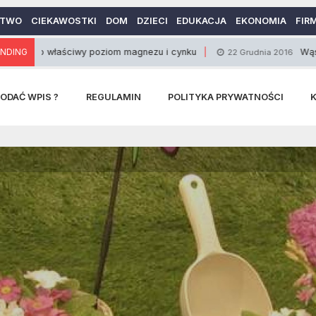
CTWO
CIEKAWOSTKI
DOM
DZIECI
EDUKACJA
EKONOMIA
FIR
aściwy poziom magnezu i cynku
NDING
Wąsik u kobiet –
22 Grudnia 2016
ODAĆ WPIS ?
REGULAMIN
POLITYKA PRYWATNOŚCI