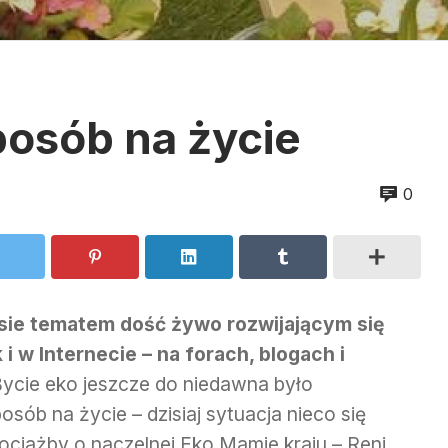
posób na życie
0
zasie tematem dość żywo rozwijającym się
i w Internecie – na forach, blogach i
ycie eko jeszcze do niedawna było
sób na życie – dzisiaj sytuacja nieco się
ciażby o naczelnej Eko Mamie kraju – Reni