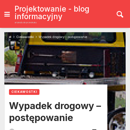
Skip
to
Projektowanie - blog
content
informacyjny
artykuły do przedruku
Ciekawostki
Wypadek drogowy – postępowanie
CIEKAWOSTKI
Wypadek drogowy –
postępowanie