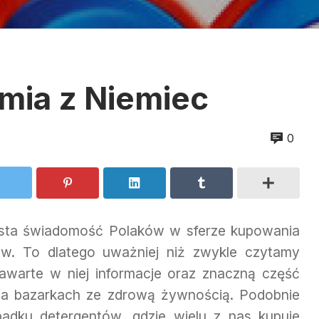
mia z Niemiec
0
rasta świadomość Polaków w sferze kupowania
ów. To dlatego uważniej niż zwykle czytamy
zawarte w niej informacje oraz znaczną część
a bazarkach ze zdrową żywnością. Podobnie
padku detergentów, gdzie wielu z nas kupuje