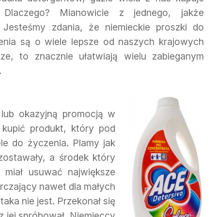
 Dlaczego? Mianowicie z jednego, jakże
 Jesteśmy zdania, że niemieckie proszki do
zenia są o wiele lepsze od naszych krajowych
ze, to znacznie ułatwiają wielu zabieganym
.
ą lub okazyjną promocją w
 kupić produkt, który pod
le do życzenia. Plamy jak
zostawały, a środek który
i miał usuwać największe
rczający nawet dla małych
aka nie jest. Przekonał się
 jej spróbował. Niemieccy