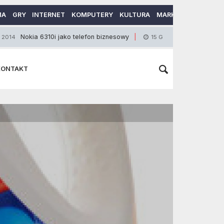
MA
GRY
INTERNET
KOMPUTERY
KULTURA
MARKETING
MOTO
 6310i jako telefon biznesowy
Stres i niewłaści
15 Grudnia 2012
KONTAKT