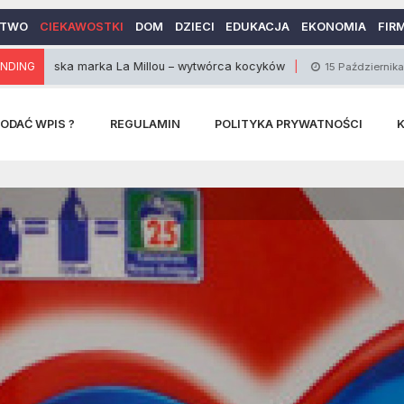
CTWO
CIEKAWOSTKI
DOM
DZIECI
EDUKACJA
EKONOMIA
FIR
ka marka La Millou – wytwórca kocyków
NDING
Nokia
15 Października 2014
ODAĆ WPIS ?
REGULAMIN
POLITYKA PRYWATNOŚCI