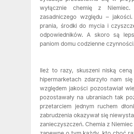
wyłącznie chemię z Niemiec.
zasadniczego względu – jakości.
prania, środki do mycia i czyszc
odpowiedników. A skoro są leps
paniom domu codzienne czynności
Ileż to razy, skuszeni niską cen
hipermarketach zdarzyło nam się
względem jakości pozostawiał wie
pozostawały na ubraniach tak po
przetarciem jednym ruchem dłon
zabrudzenia okazywał się niewysta
zanieczyszczeń. Chemia z Niemiec t
zapewne o tym każdy, kto choć raz