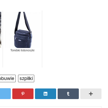
Torebki listonoszki
obuwie
szpilki