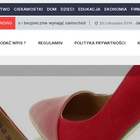
CTWO
CIEKAWOSTKI
DOM
DZIECI
EDUKACJA
EKONOMIA
FIR
 i bezpiecznie wynająć samochód
NDING
Jak wybrać k
20 Listopada 2014
ODAĆ WPIS ?
REGULAMIN
POLITYKA PRYWATNOŚCI