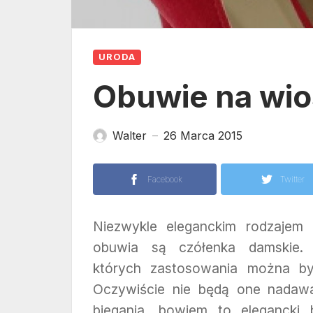
URODA
Obuwie na wi
Walter
26 Marca 2015
—
Facebook
Twitter
Niezwykle eleganckim rodzajem 
obuwia są czółenka damskie.
których zastosowania można b
Oczywiście nie będą one nadawa
biegania, bowiem to elegancki 