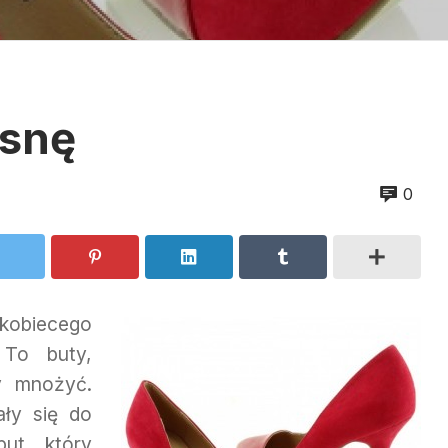
osnę
0
kobiecego
 To buty,
y mnożyć.
ły się do
but, który