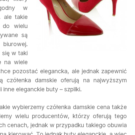
ygodny w
 ale takie
 do wielu
stywane są
 biurowej.
 się w taki
e na wiele
 chce pozostać elegancka, ale jednak zapewnić
rą czółenka damskie oferują na najwyższym
inne eleganckie buty – szpilki.
jakie wybierzemy czółenka damskie cena także
iemy wielu producentów, którzy oferują tego
ich cenach, jednak w przypadku takiego obuwia
eną kierować. To jednak buty eleganckie, a więc