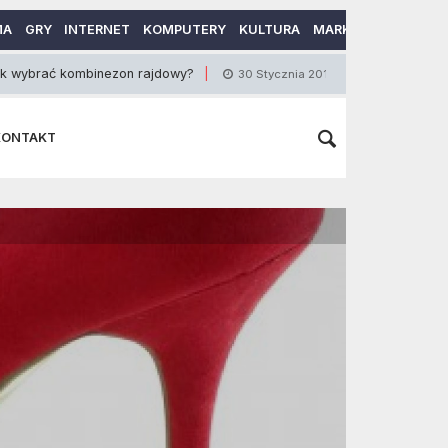
MA
GRY
INTERNET
KOMPUTERY
KULTURA
MARKETING
MOTO
ombinezon rajdowy?
Skuteczne metody na płaski
30 Stycznia 2017
KONTAKT