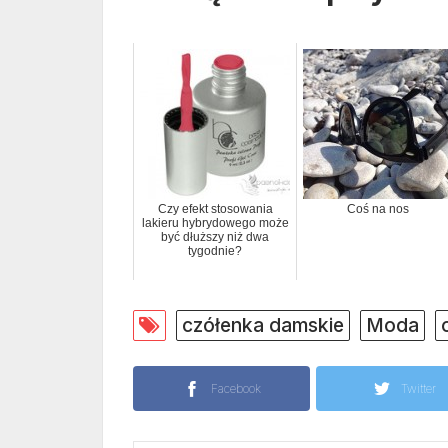
Czy efekt stosowania
Coś na nos
lakieru hybrydowego może
być dłuższy niż dwa
tygodnie?
czółenka damskie
Moda
Facebook
Twitter