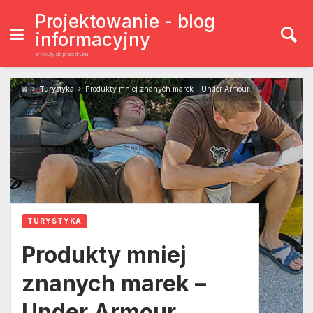
Skip
to
Projektowanie - blog
content
informacyjny
artykuły do przedruku
Turystyka
Produkty mniej znanych marek – Under Armour
TURYSTYKA
Produkty mniej
znanych marek –
Under Armour