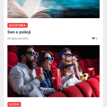
ROZRYWKA
Sen o policji
26 Stycznia 2023
0
DZIECI