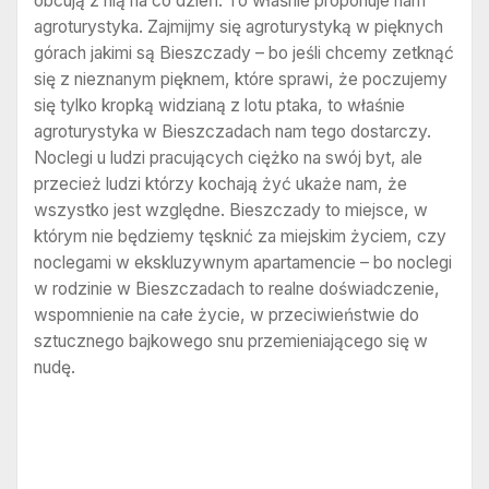
obcują z nią na co dzień. To właśnie proponuje nam
agroturystyka. Zajmijmy się agroturystyką w pięknych
górach jakimi są Bieszczady – bo jeśli chcemy zetknąć
się z nieznanym pięknem, które sprawi, że poczujemy
się tylko kropką widzianą z lotu ptaka, to właśnie
agroturystyka w Bieszczadach nam tego dostarczy.
Noclegi u ludzi pracujących ciężko na swój byt, ale
przecież ludzi którzy kochają żyć ukaże nam, że
wszystko jest względne. Bieszczady to miejsce, w
którym nie będziemy tęsknić za miejskim życiem, czy
noclegami w ekskluzywnym apartamencie – bo noclegi
w rodzinie w Bieszczadach to realne doświadczenie,
wspomnienie na całe życie, w przeciwieństwie do
sztucznego bajkowego snu przemieniającego się w
nudę.