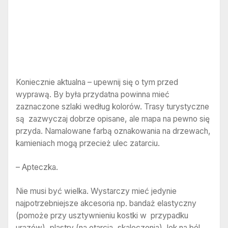
Koniecznie aktualna – upewnij się o tym przed
wyprawą. By była przydatna powinna mieć
zaznaczone szlaki według kolorów. Trasy turystyczne
są zazwyczaj dobrze opisane, ale mapa na pewno się
przyda. Namalowane farbą oznakowania na drzewach,
kamieniach mogą przecież ulec zatarciu.
– Apteczka.
Nie musi być wielka. Wystarczy mieć jedynie
najpotrzebniejsze akcesoria np. bandaż elastyczny
(pomoże przy usztywnieniu kostki w przypadku
urazów), plastry (na otarcia, skaleczenia), lek na ból