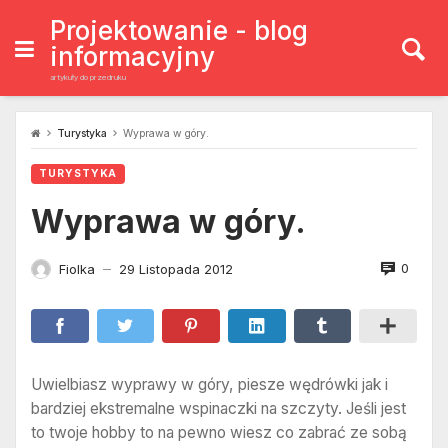
Skip
to
Projektowanie - blog
content
informacyjny
artykuły do przedruku
Turystyka
Wyprawa w góry.
TURYSTYKA
Wyprawa w góry.
0
Fiolka
29 Listopada 2012
—
Uwielbiasz wyprawy w góry, piesze wędrówki jak i
bardziej ekstremalne wspinaczki na szczyty. Jeśli jest
to twoje hobby to na pewno wiesz co zabrać ze sobą