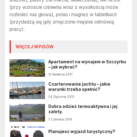
(przy wzroście ciśnienia wraz z wysokością może
rozboleć nas głowa), potas i magnez w tabletkach
(przydadzą się gdy zmęczone mięśnie odmówią
pracy).
WIĘCEJ WPISÓW
Apartament na wynajem w Szczyrku
– jak wybrać?
12 Kwietnia 2017
Czarterowanie jachtu – jakie
warunki trzeba spełnić?
24 Stycznia 2013
Dobra odzież termoaktywna i jej
zalety.
3 Czerwca 2014
Planujesz wyjazd turystyczny?