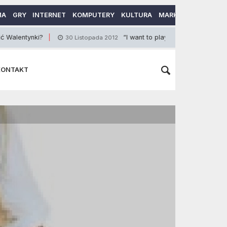
MA
GRY
INTERNET
KOMPUTERY
KULTURA
MARKETING
MOTO
ki?
“I want to play a game”.
30 Listopada 2012
3 Czerwca 201
KONTAKT