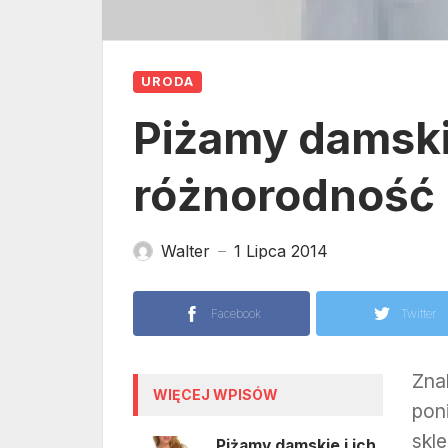
URODA
Piżamy damskie
różnorodność 
Walter
1 Lipca 2014
—
Facebook
Twitter
Zna
WIĘCEJ WPISÓW
pon
skl
Piżamy damskie i ich