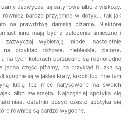
piżamy zazwyczaj są satynowe albo z wiskozy.
 również bardzo przyjemne w dotyku, tak jak
ało na prawdziwą damską piżamę. Niektóre
omiast inne mają być z założenia śmieszne i
zazwyczaj wybierają młode, nastoletnie
na przykład różowe, niebieskie, zielone,
 a na tych kolorach porzucane są różnorodne
że jedna część piżamy, na przykład bluzka są
li spodnie są w jakieś kraty, kropki lub inne tym
yną lubią też mieć narysowane na swoich
jek albo zwierzęta. Najczęściej spotyka się
natomiast ostatnio dosyć często spotyka się
tóre również są bardzo wygodne.