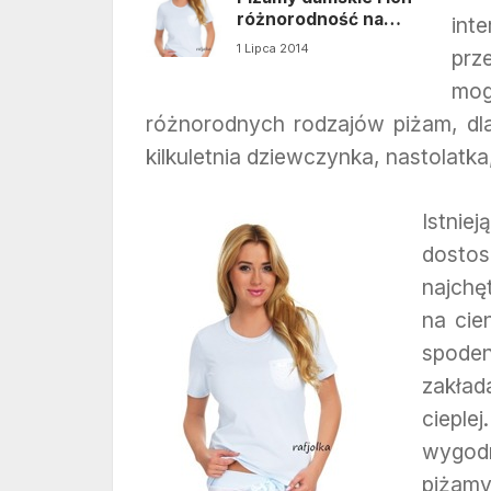
różnorodność na
int
rynku
1 Lipca 2014
prz
mog
różnorodnych rodzajów piżam, dla
kilkuletnia dziewczynka, nastolatka,
Istnie
dosto
najchę
na cie
spoden
zakład
cieple
wygodn
piżamy