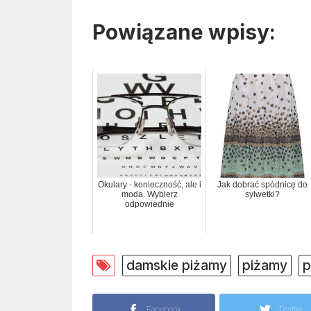
Powiązane wpisy:
Okulary - konieczność, ale i
Jak dobrać spódnicę do
moda. Wybierz
sylwetki?
odpowiednie
damskie piżamy
piżamy
p
Facebook
Twitter