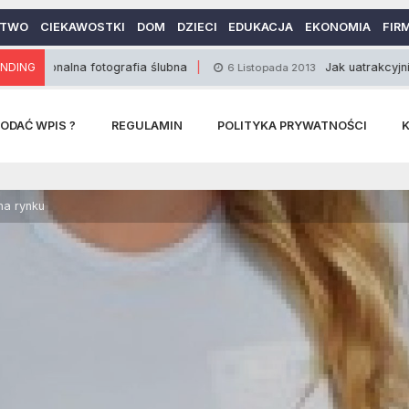
CTWO
CIEKAWOSTKI
DOM
DZIECI
EDUKACJA
EKONOMIA
FIR
alna fotografia ślubna
NDING
Jak uatrakcyjnić Walentyn
6 Listopada 2013
ODAĆ WPIS ?
REGULAMIN
POLITYKA PRYWATNOŚCI
na rynku