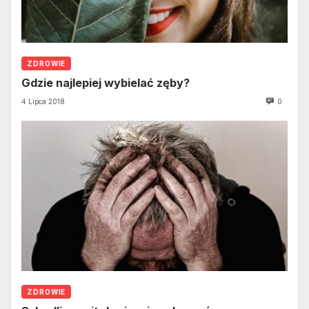
ZDROWIE
Gdzie najlepiej wybielać zęby?
4 Lipca 2018
0
ZDROWIE