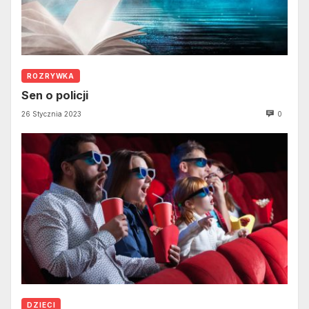
ROZRYWKA
Sen o policji
26 Stycznia 2023
0
DZIECI