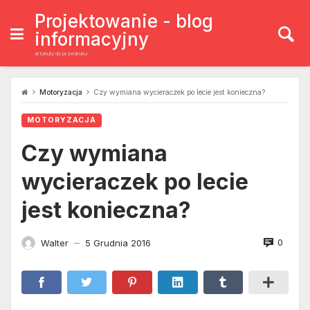
Skip
to
Projektowanie - blog
content
informacyjny
artykuły do przedruku
Motoryzacja
Czy wymiana wycieraczek po lecie jest konieczna?
MOTORYZACJA
Czy wymiana
wycieraczek po lecie
jest konieczna?
0
Walter
5 Grudnia 2016
—