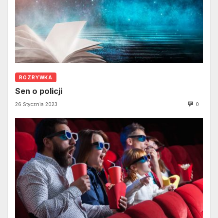
ROZRYWKA
Sen o policji
26 Stycznia 2023
0