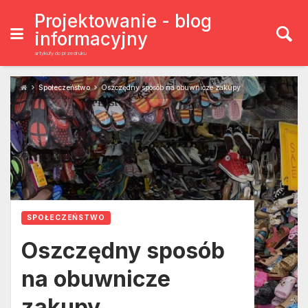
Skip
to
Projektowanie - blog
content
informacyjny
artykuły do przedruku
Społeczeństwo
Oszczędny sposób na obuwnicze zakupy
SPOŁECZEŃSTWO
Oszczędny sposób
na obuwnicze
zakupy