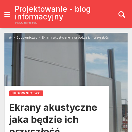
Skip
to
Projektowanie - blog
content
informacyjny
artykuły do przedruku
Budownictwo
Ekrany akustyczne jaka będzie ich przyszłość
BUDOWNICTWO
Ekrany akustyczne
jaka będzie ich
przyszłość