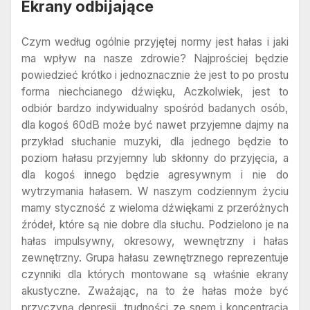
Ekrany odbijające
Czym według ogólnie przyjętej normy jest hałas i jaki
ma wpływ na nasze zdrowie? Najprościej będzie
powiedzieć krótko i jednoznacznie że jest to po prostu
forma niechcianego dźwięku, Aczkolwiek, jest to
odbiór bardzo indywidualny spośród badanych osób,
dla kogoś 60dB może być nawet przyjemne dajmy na
przykład słuchanie muzyki, dla jednego będzie to
poziom hałasu przyjemny lub skłonny do przyjęcia, a
dla kogoś innego będzie agresywnym i nie do
wytrzymania hałasem. W naszym codziennym życiu
mamy styczność z wieloma dźwiękami z przeróżnych
źródeł, które są nie dobre dla słuchu. Podzielono je na
hałas impulsywny, okresowy, wewnętrzny i hałas
zewnętrzny. Grupa hałasu zewnętrznego reprezentuje
czynniki dla których montowane są właśnie ekrany
akustyczne. Zważając, na to że hałas może być
przyczyną depresji, trudności ze snem i koncentracją