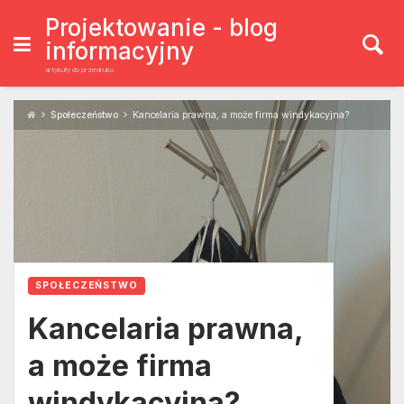
Skip
to
Projektowanie - blog
content
informacyjny
artykuły do przedruku
Społeczeństwo
Kancelaria prawna, a może firma windykacyjna?
SPOŁECZEŃSTWO
Kancelaria prawna,
a może firma
windykacyjna?