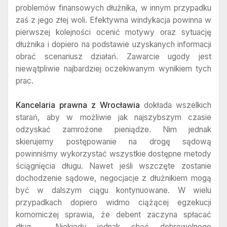
problemów finansowych dłużnika, w innym przypadku
zaś z jego złej woli. Efektywna windykacja powinna w
pierwszej kolejności ocenić motywy oraz sytuację
dłużnika i dopiero na podstawie uzyskanych informacji
obrać scenariusz działań. Zawarcie ugody jest
niewątpliwie najbardziej oczekiwanym wynikiem tych
prac.
Kancelaria prawna z Wrocławia
dokłada wszelkich
starań, aby w możliwie jak najszybszym czasie
odzyskać zamrożone pieniądze. Nim jednak
skierujemy postępowanie na drogę sądową
powinniśmy wykorzystać wszystkie dostępne metody
ściągnięcia długu. Nawet jeśli wszczęte zostanie
dochodzenie sądowe, negocjacje z dłużnikiem mogą
być w dalszym ciągu kontynuowane. W wielu
przypadkach dopiero widmo ciążącej egzekucji
komorniczej sprawia, że debent zaczyna spłacać
dług. Niekiedy jednak chęć dobrowolnego