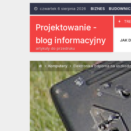
Skip
to
czwartek 6 sierpnia 2026
BIZNES
BUDOWNI
content
Kuferki, jako
TRE
25 Lipca 2018
Projektowanie -
blog informacyjny
JAK D
artykuły do przedruku
Komputery
Elektronika odporna na uszkodz