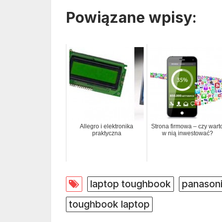
Powiązane wpisy:
Allegro i elektronika
Strona firmowa – czy wart
praktyczna
w nią inwestować?
laptop toughbook
panason
toughbook laptop