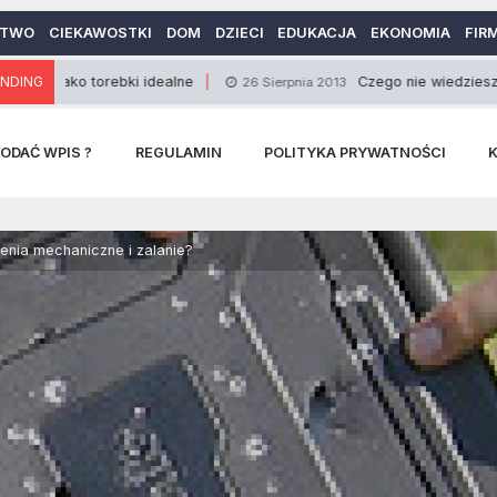
CTWO
CIEKAWOSTKI
DOM
DZIECI
EDUKACJA
EKONOMIA
FIR
 torebki idealne
NDING
Czego nie wiedziesz o kuchni kla
26 Sierpnia 2013
ODAĆ WPIS ?
REGULAMIN
POLITYKA PRYWATNOŚCI
enia mechaniczne i zalanie?