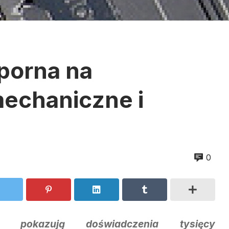
dporna na
echaniczne i
0
k pokazują doświadczenia tysięcy