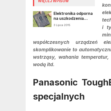
WIĘCEJ WPISÓW
kon
el
Elektronika odporna
na uszkodzenia
tec
mechaniczne i
3 Lipca 2015
i t
zalanie?
mi
współczesnych urządzeń ele
skomplikowanie to automatyczni
wstrząsy, wahania temperatur,
wodą itd.
Panasonic Tough
specjalnych