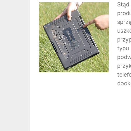
Stą
prod
spr
uszk
przy
typu
pod
przy
tele
dook