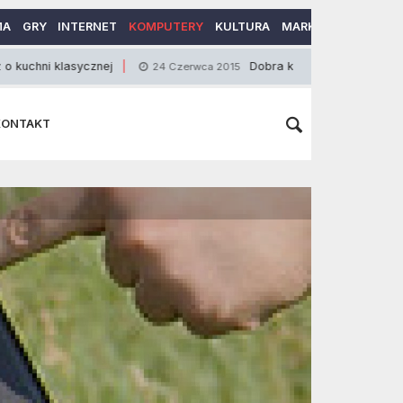
MA
GRY
INTERNET
KOMPUTERY
KULTURA
MARKETING
MOTO
sycznej
Dobra kuweta dla kota
24 Czerwca 2015
30 Maja 20
KONTAKT