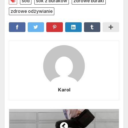
sód
sok z buraków
zdrowe buraki
zdrowe odżywianie
Karol