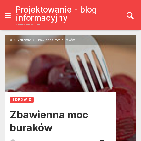
Skip
to
Projektowanie - blog
content
informacyjny
artykuły do przedruku
Zdrowie
Zbawienna moc buraków
ZDROWIE
Zbawienna moc
buraków