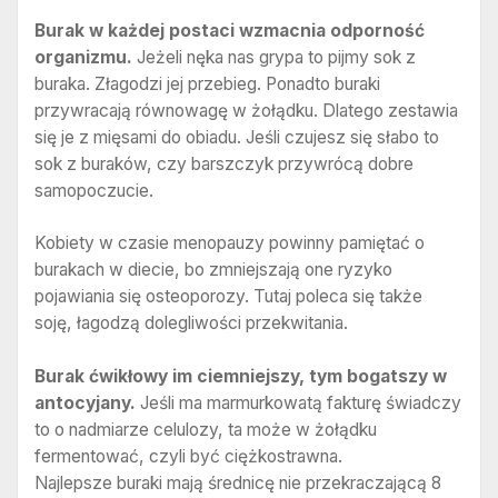
Burak w każdej postaci wzmacnia odporność
organizmu.
Jeżeli nęka nas grypa to pijmy sok z
buraka. Złagodzi jej przebieg. Ponadto buraki
przywracają równowagę w żołądku. Dlatego zestawia
się je z mięsami do obiadu. Jeśli czujesz się słabo to
sok z buraków, czy barszczyk przywrócą dobre
samopoczucie.
Kobiety w czasie menopauzy powinny pamiętać o
burakach w diecie, bo zmniejszają one ryzyko
pojawiania się osteoporozy. Tutaj poleca się także
soję, łagodzą dolegliwości przekwitania.
Burak ćwikłowy im ciemniejszy, tym bogatszy w
antocyjany.
Jeśli ma marmurkowatą fakturę świadczy
to o nadmiarze celulozy, ta może w żołądku
fermentować, czyli być ciężkostrawna.
Najlepsze buraki mają średnicę nie przekraczającą 8