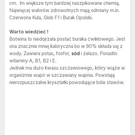
cm. Im większe tym bardziej naszpikowane chemią.
Najwięcej walorów zdrowotnych mają odmiany m.in.
Czerwona Kula, Glob F1 i Burak Opolski.
Warto wiedzieć !
Botwina to niedojrzała postać buraka ćwikłowego. Jest
ona znacznie mniej kaloryczna bo w 90% składa się z
wody. Zawiera potas, fosfor,
sód
i żelazo. Ponadto
witaminy A, B1, B2 i E.
Jednak ma dużo kwasu szczawiowego, który wiąże w
organizmie wapń w szczawiany wapnia. Powstają
nierozpuszczalne kryształki powodujące bóle stawów.