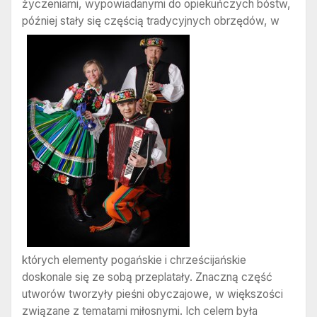
życzeniami, wypowiadanymi do opiekuńczych bóstw,
później stały się częścią tradycyjnych obrzędów, w
których elementy pogańskie i chrześcijańskie
doskonale się ze sobą przeplatały. Znaczną część
utworów tworzyły pieśni obyczajowe, w większości
związane z tematami miłosnymi. Ich celem była