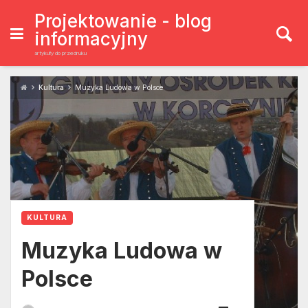
Skip
to
Projektowanie - blog
content
informacyjny
artykuły do przedruku
Kultura
Muzyka Ludowa w Polsce
KULTURA
Muzyka Ludowa w
Polsce