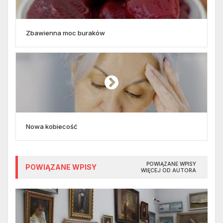
Zbawienna moc buraków
Nowa kobiecość
POWIĄZANE WPISY
POWIĄZANE WPISY
WIĘCEJ OD AUTORA