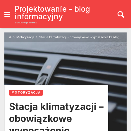
Skip
to
Projektowanie - blog
content
informacyjny
artykuły do przedruku
Motoryzacja
Stacja klimatyzacji – obowiązkowe wyposażenie każdego nowoczesnego warsztatu?
MOTORYZACJA
Stacja klimatyzacji –
obowiązkowe
wyposażenie