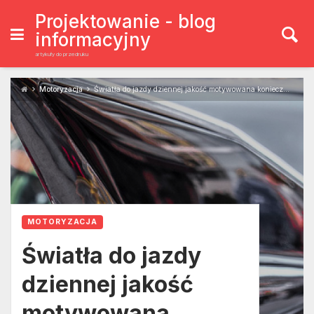
Skip
to
Projektowanie - blog
content
informacyjny
artykuły do przedruku
Motoryzacja
Światła do jazdy dziennej jakość motywowana koniecznością.
MOTORYZACJA
Światła do jazdy
dziennej jakość
motywowana