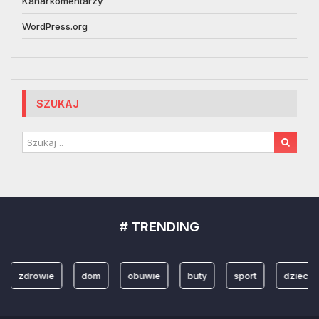
Kanał komentarzy
WordPress.org
SZUKAJ
# TRENDING
zdrowie
dom
obuwie
buty
sport
dzieci