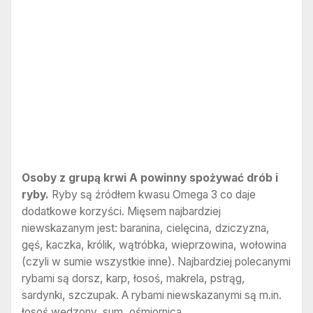
Osoby z grupą krwi A powinny spożywać drób i
ryby.
Ryby są źródłem kwasu Omega 3 co daje
dodatkowe korzyści. Mięsem najbardziej
niewskazanym jest: baranina, cielęcina, dziczyzna,
gęś, kaczka, królik, wątróbka, wieprzowina, wołowina
(czyli w sumie wszystkie inne). Najbardziej polecanymi
rybami są dorsz, karp, łosoś, makrela, pstrąg,
sardynki, szczupak. A rybami niewskazanymi są m.in.
łosoś wędzony, sum, ośmiornica.