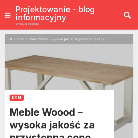
Skip
to
Projektowanie - blog
content
informacyjny
artykuły do przedruku
Dom
Meble Woood – wysoka jakość za przystępną cenę
DOM
Meble Woood –
wysoka jakość za
przystępną cenę