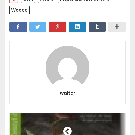
Woood
walter