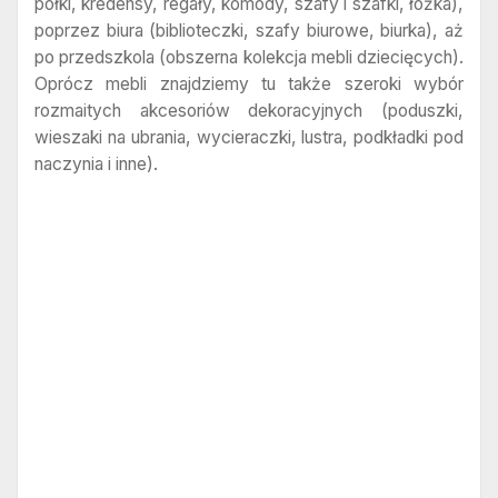
półki, kredensy, regały, komody, szafy i szafki, łóżka),
poprzez biura (biblioteczki, szafy biurowe, biurka), aż
po przedszkola (obszerna kolekcja mebli dziecięcych).
Oprócz mebli znajdziemy tu także szeroki wybór
rozmaitych akcesoriów dekoracyjnych (poduszki,
wieszaki na ubrania, wycieraczki, lustra, podkładki pod
naczynia i inne).