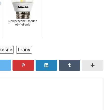
Nowoczesne i modne
oświetlenie
czesne
firany