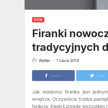
DOM
Firanki nowoc
tradycyjnych
Walter
1 Lipca 2014
—
Facebook
Twitter
Jak wiadomo firanka jest jedny
wnętrza. Oczywiście trzeba pamiętać
funkcja. Kiedyś przede wszystkim m