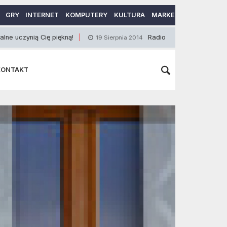
GRY
INTERNET
KOMPUTERY
KULTURA
MARKETING
MOTORY
 Cię piękną!
Radiotelefon dla prawdziwego wędka
19 Sierpnia 2014
KONTAKT