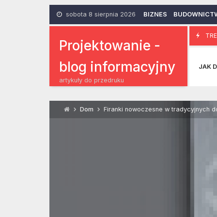
Skip
to
sobota 8 sierpnia 2026
BIZNES
BUDOWNICT
content
Jak zaim
TRE
16 Kwietnia 2014
Projektowanie -
blog informacyjny
JAK D
artykuły do przedruku
Dom
Firanki nowoczesne w tradycyjnych 