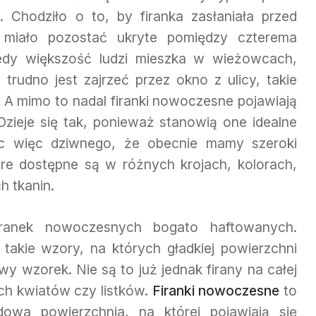
 Chodziło o to, by firanka zasłaniała przed
 miało pozostać ukryte pomiędzy czterema
iedy większość ludzi mieszka w wieżowcach,
 trudno jest zajrzeć przez okno z ulicy, takie
e. A mimo to nadal firanki nowoczesne pojawiają
Dzieje się tak, ponieważ stanowią one idealne
Nic więc dziwnego, że obecnie mamy szeroki
re dostępne są w różnych krojach, kolorach,
h tkanin.
iranek nowoczesnych bogato haftowanych.
akie wzory, na których gładkiej powierzchni
wy wzorek. Nie są to już jednak firany na całej
h kwiatów czy listków.
Firanki nowoczesne
to
rdowa powierzchnia, na której pojawiają się