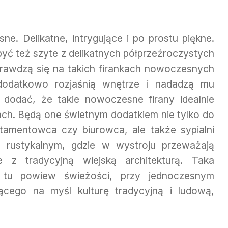
sne. Delikatne, intrygujące i po prostu piękne.
być też szyte z delikatnych półprzeźroczystych
prawdzą się na takich firankach nowoczesnych
 dodatkowo rozjaśnią wnętrze i nadadzą mu
 dodać, że takie nowoczesne firany idealnie
ch. Będą one świetnym dodatkiem nie tylko do
amentowca czy biurowca, ale także sypialni
 rustykalnym, gdzie w wystroju przeważają
e z tradycyjną wiejską architekturą. Taka
 tu powiew świeżości, przy jednoczesnym
cego na myśl kulturę tradycyjną i ludową,