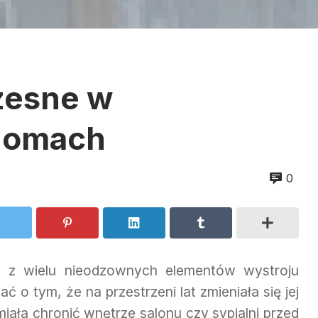
zesne w
 domach
0
m z wielu nieodzownych elementów wystroju
 o tym, że na przestrzeni lat zmieniała się jej
iała chronić wnętrze salonu czy sypialni przed