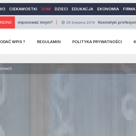
WO
CIEKAWOSTKI
DOM
DZIECI
EDUKACJA
EKONOMIA
FIRMA
ponować innym?
NDING
Kosmetyki profesjonalne uczynią
29 Sierpnia 2014
ODAĆ WPIS ?
REGULAMIN
POLITYKA PRYWATNOŚCI
domach