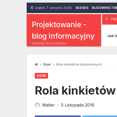
Skip
to
piątek 7 sierpnia 2026
BIZNES
BUDOWNICT
content
Smart Co
TRE
10 Lutego 2014
Projektowanie -
blog informacyjny
JAK D
artykuły do przedruku
Dom
Rola kinkietów łazienkowych
DOM
Rola kinkietó
Walter
5 Listopada 2016
—