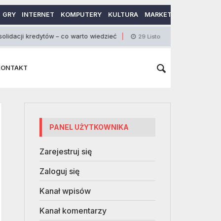
GRY
INTERNET
KOMPUTERY
KULTURA
MARKETING
MOTORY
kredytów – co warto wiedzieć
Bezpieczne finans
29 Listopada 2012
KONTAKT
PANEL UŻYTKOWNIKA
Zarejestruj się
Zaloguj się
Kanał wpisów
Kanał komentarzy