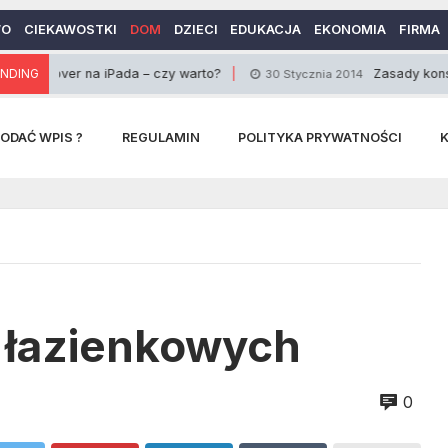
WO
CIEKAWOSTKI
DOM
DZIECI
EDUKACJA
EKONOMIA
FIRMA
ver na iPada – czy warto?
NDING
Zasady konsolidacji 
30 Stycznia 2014
ODAĆ WPIS ?
REGULAMIN
POLITYKA PRYWATNOŚCI
w łazienkowych
0