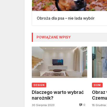
Obroża dla psa – nie lada wybór
POWIĄZANE WPISY
DESIGN
DOM
Dlaczego warto wybrać
Obraz 
narożnik?
Czemu 
0
30 Sierpnia 2023
18 Grudnia