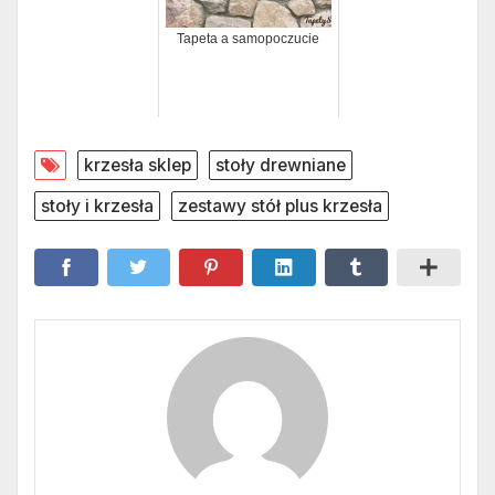
Tapeta a samopoczucie
krzesła sklep
stoły drewniane
stoły i krzesła
zestawy stół plus krzesła