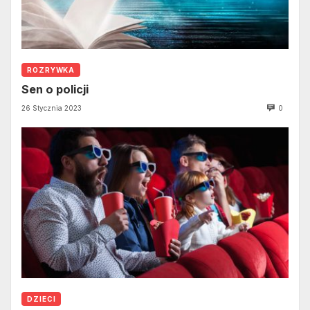
ROZRYWKA
Sen o policji
26 Stycznia 2023
0
DZIECI